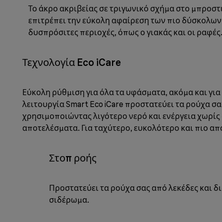
Το άκρο ακριβείας σε τριγωνικό σχήμα στο μπροστ
επιτρέπει την εύκολη αφαίρεση των πιο δύσκολω
δυσπρόσιτες περιοχές, όπως ο γιακάς και οι ραφές
Τεχνολογία Eco iCare
Εύκολη ρύθμιση για όλα τα υφάσματα, ακόμα και για 
λειτουργία Smart Eco iCare προστατεύει τα ρούχα σ
χρησιμοποιώντας λιγότερο νερό και ενέργεια χωρί
αποτελέσματα. Για ταχύτερο, ευκολότερο και πιο α
Στοπ ροής
Προστατεύει τα ρούχα σας από λεκέδες και δ
σιδέρωμα.