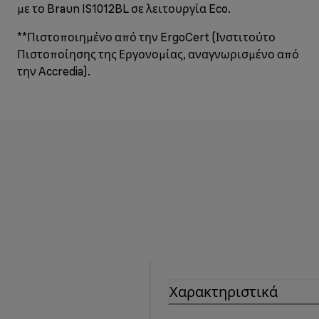
με το Braun IS1012BL σε λειτουργία Eco.
**Πιστοποιημένο από την ErgoCert (Ινστιτούτο
Πιστοποίησης της Εργονομίας, αναγνωρισμένο από
την Accredia).
Χαρακτηριστικά