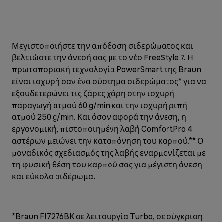
Μεγιστοποιήστε την απόδοση σιδερώματος και
βελτιώστε την άνεσή σας με το νέο FreeStyle 7. Η
πρωτοποριακή τεχνολογία PowerSmart της Braun
είναι ισχυρή σαν ένα σύστημα σιδερώματος* για να
εξουδετερώνει τις ζάρες χάρη στην ισχυρή
παραγωγή ατμού 60 g/min και την ισχυρή ριπή
ατμού 250 g/min. Και όσον αφορά την άνεση, η
εργονομική, πιστοποιημένη λαβή ComfortPro 4
αστέρων μειώνει την καταπόνηση του καρπού.** Ο
μοναδικός σχεδιασμός της λαβής εναρμονίζεται με
τη φυσική θέση του καρπού σας για μέγιστη άνεση
και εύκολο σιδέρωμα.
*Braun FI7276BK σε λειτουργία Turbo, σε σύγκριση