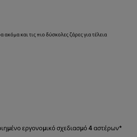
ακόμα και τις πιο δύσκολες ζάρες για τέλεια
οιημένο εργονομικό σχεδιασμό 4 αστέρων*