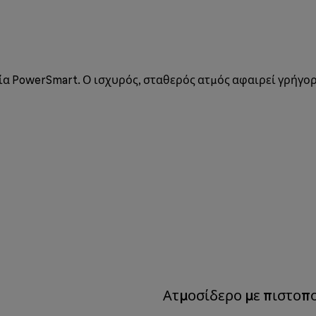
 PowerSmart. Ο ισχυρός, σταθερός ατμός αφαιρεί γρήγορα 
Ατμοσίδερο με πιστοπ