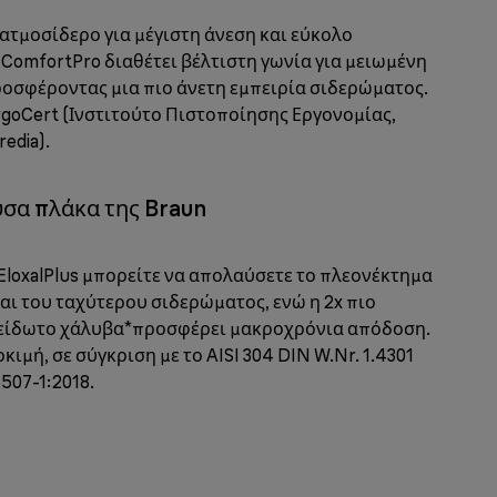
ατμοσίδερο για μέγιστη άνεση και εύκολο
ComfortPro διαθέτει βέλτιστη γωνία για μειωμένη
οσφέροντας μια πιο άνετη εμπειρία σιδερώματος.
goCert (Ινστιτούτο Πιστοποίησης Εργονομίας,
edia).
σα πλάκα της Braun
loxalPlus μπορείτε να απολαύσετε το πλεονέκτημα
και του ταχύτερου σιδερώματος, ενώ η 2x πιο
ξείδωτο χάλυβα*προσφέρει μακροχρόνια απόδοση.
ιμή, σε σύγκριση με το AISI 304 DIN W.Nr. 1.4301
507-1:2018.