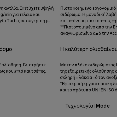
η αντλία. Επιτύχετε υψηλή
Πιστοποιημένο εργονομικό 
/min για τέλεια και
σιδέρωμα. Η μοναδική λαβή 
ία Turbo, σε σύγκριση με
καταπόνηση του καρπού, πρ
**Πιστοποιημένο από την Er
αναγνωρισμένο από την Accr
κόσμο
Η καλύτερη ολισθαίνου
 ολίσθηση. Γλιστρήστε
Με την πλάκα σιδερώματος E
ως κουμπιά και τσέπες,
της εξαιρετικής ολίσθησης 
σκληρή πλάκα από τον ανο
*Εξωτερική εργαστηριακή δοκ
και το πρότυπο UNI EN ISO 6
Τεχνολογία iMode