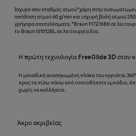
Ισχυρό σαν σταθμός ατμού*χάρη στην ενσωματωμέν
απόδοση ατμού 60 g/min και ισχυρή βολή ατμού 250 g
γρήγορα αποτελέσματα. *Braun FI7276BK σε λειτουργ
το Braun IS1012BL σε λειτουργία Eco.
Η πρώτη τεχνολογία FreeGlide 3D στον 
Η μοναδική ανασηκωμένη πλάκα του εγγυάται 360°
προς τα πίσω πάνω από οποιοδήποτε εμπόδιο, όπ
χωρίς να κολλήσετε.
Άκρο ακριβείας