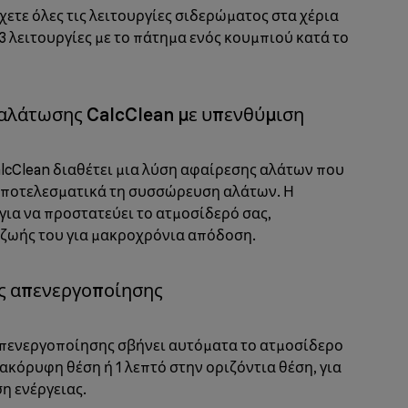
χετε όλες τις λειτουργίες σιδερώματος στα χέρια
 3 λειτουργίες με το πάτημα ενός κουμπιού κατά το
αλάτωσης CalcClean με υπενθύμιση
cClean διαθέτει μια λύση αφαίρεσης αλάτων που
αποτελεσματικά τη συσσώρευση αλάτων. Η
 για να προστατεύει το ατμοσίδερό σας,
 ζωής του για μακροχρόνια απόδοση.
ς απενεργοποίησης
απενεργοποίησης σβήνει αυτόματα το ατμοσίδερο
ακόρυφη θέση ή 1 λεπτό στην οριζόντια θέση, για
η ενέργειας.