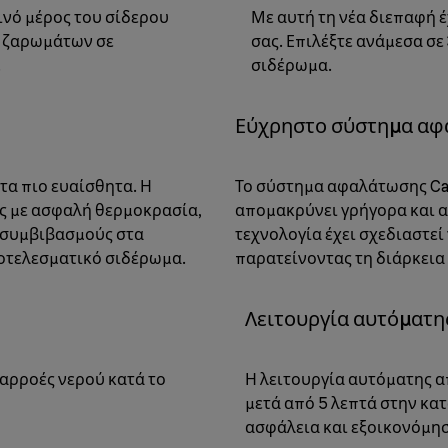
ινό μέρος του σίδερου
Με αυτή τη νέα διεπαφή έ
ν ζαρωμάτων σε
σας. Επιλέξτε ανάμεσα σε
.
σιδέρωμα.
Εύχρηστο σύστημα αφ
τα πιο ευαίσθητα. Η
Το σύστημα αφαλάτωσης Cal
ας με ασφαλή θερμοκρασία,
απομακρύνει γρήγορα και 
ς συμβιβασμούς στα
τεχνολογία έχει σχεδιαστεί
ποτελεσματικό σιδέρωμα.
παρατείνοντας τη διάρκεια
Λειτουργία αυτόματη
ιαρροές νερού κατά το
Η λειτουργία αυτόματης 
μετά από 5 λεπτά στην κατ
ασφάλεια και εξοικονόμησ