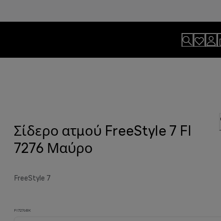
Σίδερο ατμού FreeStyle 7 FI
ς Braun. Για επαγγελματικά
ρειάζεστε. Ξεκινήστε σωστά τη μέρα
ρόνο* για ό,τι πραγματικά έχει
7276 Μαύρο
ματος.
FreeStyle 7
FI7276BK