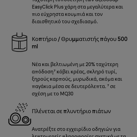
EasyClick Plus χάρη στα μεγαλύτερα και
πιο εύχρηστα κουμπιά και τον
διαισθητικό του σχεδιασμό.
Κοπτήριο / Θρυμματιστής πάγου 500
ml
Νέα και βελτιωμένη με 20% ταχύτερη
απόδοση⁷ κόβει κρέας, σκληρό τυρί,
ξηρούς καρπούς, μυρωδικά, ακόμα και
παγάκια μέσα σε δευτερόλεπτα. ⁷ σε
σχέση με το MQ30
Πλένεται σε πλυντήριο πιάτων
Ανατρέξτε στο εγχειρίδιο οδηγιών για
λεπτομερείς πληροφορίες σχετικά με τα