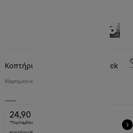
Κοπτήριο MQS 230 (500 ml) Black
Εξαρτήματα και αξεσουάρ του ραβδομπλέντερ
MQS230BK
24,90 €
*Περιλαμβάνεται ΦΠΑ
Κοπτήριο MQS 230 (500 ml) Black