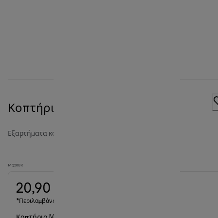
Κοπτήριο MQ 20 (350 ml) Black
Εξαρτήματα και αξεσουάρ του ραβδομπλέντερ
MQ20BK
20,90 €
*Περιλαμβάνεται ΦΠΑ
Κοπτήριο MQ 20 (350 ml) Black