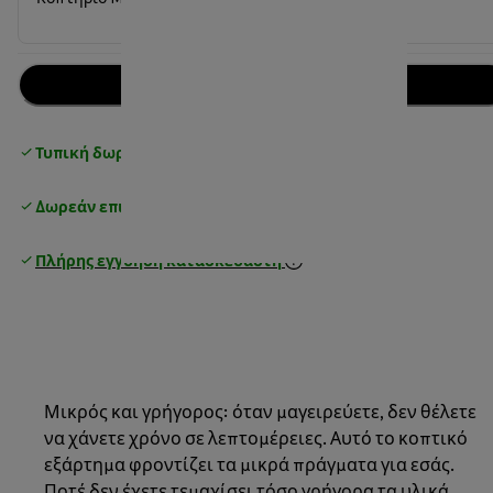
Προσθήκη στο καλάθι
Τυπική δωρεάν παράδοση
over 25€
Δωρεάν επιστροφές
Πλήρης εγγύηση κατασκευαστή
Μικρός και γρήγορος: όταν μαγειρεύετε, δεν θέλετε
να χάνετε χρόνο σε λεπτομέρειες. Αυτό το κοπτικό
εξάρτημα φροντίζει τα μικρά πράγματα για εσάς.
Ποτέ δεν έχετε τεμαχίσει τόσο γρήγορα τα υλικά