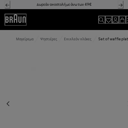
Skip
Δωρεάν αποστολή με άνω των 49€
to
Content
Accessibility
Statement
Μαγείρεμα
Ψηστιέρες
Επιπλεόν πλάκες
Set of waffle pla