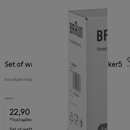
Set of waffle plates for SnackMaker5
Επιπλεόν πλάκες
BRSK011
22,90 €
*Περιλαμβάνεται ΦΠΑ
Set of waffle plates for SnackMaker5