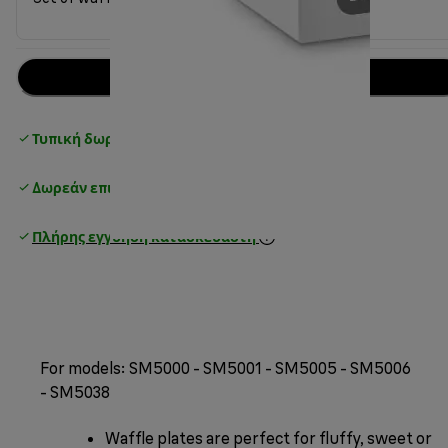
Προσθήκη στο καλάθι
Τυπική δωρεάν παράδοση
over 25€
Δωρεάν επιστροφές
Πλήρης εγγύηση κατασκευαστή
For models: SM5000 - SM5001 - SM5005 - SM5006
- SM5038
Waffle plates are perfect for fluffy, sweet or