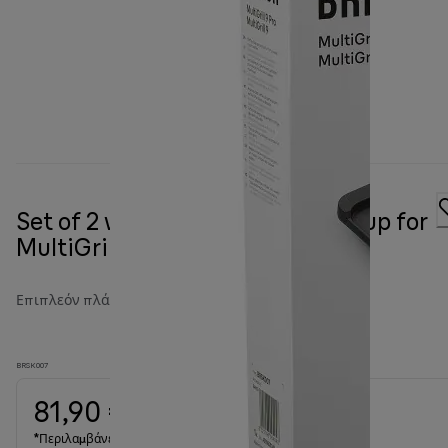
Set of 2 waffle plates + dosing cup for
MultiGrill 9 and 9 Pro
Επιπλεόν πλάκες
BRSK007
81,90 €
*Περιλαμβάνεται ΦΠΑ