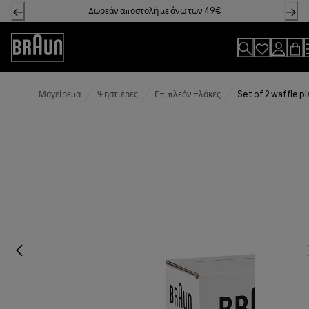
Skip
Δωρεάν αποστολή με άνω των 49€
to
Content
Accessibility
Statement
Μαγείρεμα
Ψηστιέρες
Επιπλεόν πλάκες
Set of 2 waffle pl