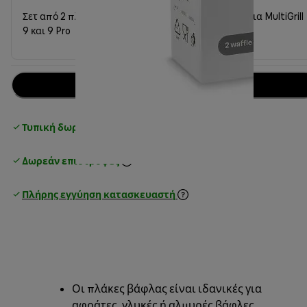
Σετ από 2 πλάκες βάφλας + δοσoμετρικό κύπελλο για MultiGrill
9 και 9 Pro
Προσθήκη στο καλάθι
Τυπική δωρεάν παράδοση
over 25€
Δωρεάν επιστροφές
Πλήρης εγγύηση κατασκευαστή
Οι πλάκες βάφλας είναι ιδανικές για
αφράτες, γλυκές ή αλμυρές βάφλες