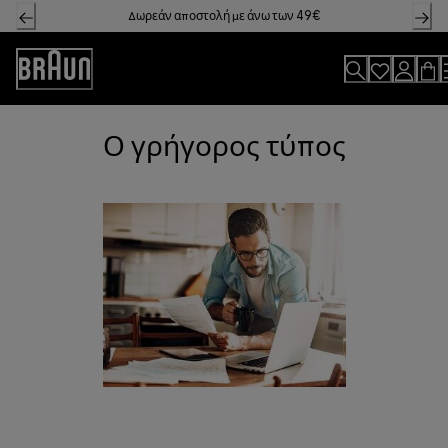
Skip
Δωρεάν αποστολή με άνω των 49€
to
Content
Accessibility
Statement
Ο γρήγορος τύπος