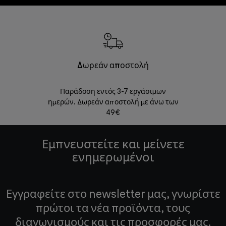
Δωρεάν αποστολή
Δωρε
Παράδοση εντός 3-7 εργάσιμων
Επιστροφές 
ημερών. Δωρεάν αποστολή με άνω των
49€
Εμπνευστείτε και μείνετε
ενημερωμένοι
Εγγραφείτε στο newsletter μας, γνωρίστε
πρώτοι τα νέα προϊόντα, τους
διαγωνισμούς και τις προσφορές μας.