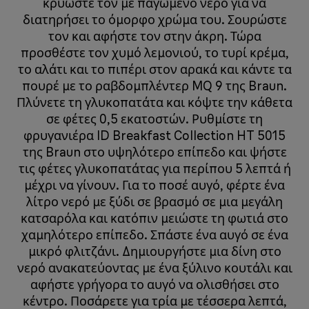
κρυώστε τον με παγωμένο νερό για να
διατηρήσει το όμορφο χρώμα του. Σουρώστε
τον και αφήστε τον στην άκρη. Τώρα
προσθέστε τον χυμό λεμονιού, το τυρί κρέμα,
το αλάτι και το πιπέρι στον αρακά και κάντε τα
πουρέ με το ραβδομπλέντερ MQ 9 της Braun.
Πλύνετε τη γλυκοπατάτα και κόψτε την κάθετα
σε φέτες 0,5 εκατοστών. Ρυθμίστε τη
φρυγανιέρα ID Breakfast Collection HT 5015
της Braun στο υψηλότερο επίπεδο και ψήστε
τις φέτες γλυκοπατάτας για περίπου 5 λεπτά ή
μέχρι να γίνουν. Για το ποσέ αυγό, φέρτε ένα
λίτρο νερό με ξύδι σε βρασμό σε μια μεγάλη
κατσαρόλα και κατόπιν μειώστε τη φωτιά στο
χαμηλότερο επίπεδο. Σπάστε ένα αυγό σε ένα
μικρό φλιτζάνι. Δημιουργήστε μια δίνη στο
νερό ανακατεύοντας με ένα ξύλινο κουτάλι και
αφήστε γρήγορα το αυγό να ολισθήσει στο
κέντρο. Ποσάρετε για τρία με τέσσερα λεπτά,