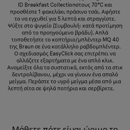
ID Breakfast Collectionστους 70°C και
προσθέστε 1 φακελάκι πράσινο τσάι. Αφήστε
το να εγχυθεί για 5 λεπτά και στραγγίστε.
Ψύξτε στο ψυγείο (Συμβουλή: κατά προτίμηση
από το προηγούμενο βράδυ). Απλά
τοποθετήστε το κοπτήριο/μπλέντερ MQ 40
της Braun σε ένα κατάλληλο ραβδομπλέντερ.
Ο σχεδιασμός EasyClick σας επιτρέπει να
αλλάζετε εξαρτήματα με ένα απλό κλικ.
Αναμείξτε όλα τα συστατικά, εκτός από τα στικ
δεντρολίβανου, μέχρι να γίνουν ένα απαλό
μείγμα. Περάστε το υγρό μείγμα μέσα από μια
λεπτή σίτα σε ψηλά ποτήρια και σερβίρετε.
​​​​​​​​​​​​​
Μάθετε πότε είναι ώριμο το