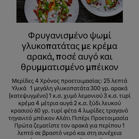
Φρυγανισμένο ψωμί
γλυκοπατάτας με κρέμα
αρακά, ποσέ αυγό και
θρυμματισμένο μπέικον
Μερίδες 4 Χρόνος προετοιμασίας: 25 λεπτά
Υλικά 1 μεγάλη γλυκοπατάτα 300 γρ. αρακά
(κατεψυγμένο) 1 κ.σ. χυμό λεμονιού 3 κ.σ. τυρί
κρέμα 4 μέτρια αυγά 2 κ.σ. ξύδι λευκού
κρασιού 60 γρ. τυρί φέτα 4 λωρίδες τραγανό
τηγανιτό μπέικον Αλάτι Πιπέρι Προετοιμασία
Πρώτα ζεματίστε τον αρακά για περίπου 1
λεπτό σε βραστό νερό και στη συνέχεια