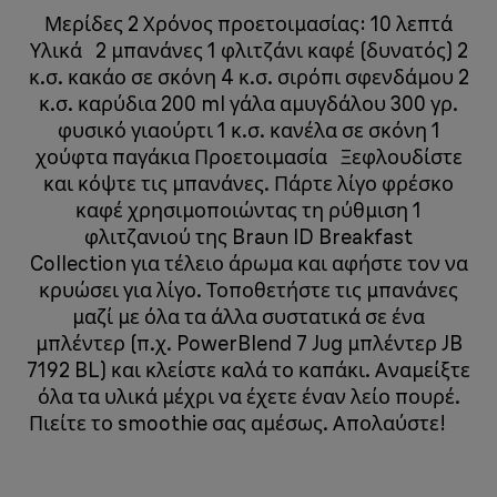
Μερίδες 2 Χρόνος προετοιμασίας: 10 λεπτά
Υλικά 2 μπανάνες 1 φλιτζάνι καφέ (δυνατός) 2
κ.σ. κακάο σε σκόνη 4 κ.σ. σιρόπι σφενδάμου 2
κ.σ. καρύδια 200 ml γάλα αμυγδάλου 300 γρ.
φυσικό γιαούρτι 1 κ.σ. κανέλα σε σκόνη 1
χούφτα παγάκια Προετοιμασία Ξεφλουδίστε
και κόψτε τις μπανάνες. Πάρτε λίγο φρέσκο
καφέ χρησιμοποιώντας τη ρύθμιση 1
φλιτζανιού της Braun ID Breakfast
Collection για τέλειο άρωμα και αφήστε τον να
κρυώσει για λίγο. Τοποθετήστε τις μπανάνες
μαζί με όλα τα άλλα συστατικά σε ένα
μπλέντερ (π.χ. PowerBlend 7 Jug μπλέντερ JB
7192 BL) και κλείστε καλά το καπάκι. Αναμείξτε
όλα τα υλικά μέχρι να έχετε έναν λείο πουρέ.
Πιείτε το smoothie σας αμέσως. Απολαύστε!