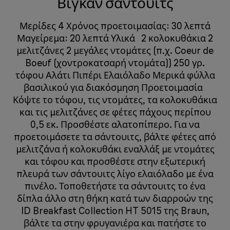
Βίγκαν σάντουιτς
Μερίδες 4 Χρόνος προετοιμασίας: 30 λεπτά
Μαγείρεμα: 20 λεπτά Υλικά 2 κολοκυθάκια 2
μελιτζάνες 2 μεγάλες ντομάτες (π.χ. Coeur de
Boeuf (χοντροκατσαρή ντομάτα)) 250 γρ.
τόφου Αλάτι Πιπέρι Ελαιόλαδο Μερικά φύλλα
βασιλικού για διακόσμηση Προετοιμασία
Κόψτε το τόφου, τις ντομάτες, τα κολοκυθάκια
και τις μελιτζάνες σε φέτες πάχους περίπου
0,5 εκ. Προσθέστε αλατοπίπερο. Για να
προετοιμάσετε τα σάντουιτς, βάλτε φέτες από
μελιτζάνα ή κολοκυθάκι εναλλάξ με ντομάτες
και τόφου και προσθέστε στην εξωτερική
πλευρά των σάντουιτς λίγο ελαιόλαδο με ένα
πινέλο. Τοποθετήστε τα σάντουιτς το ένα
δίπλα άλλο στη θήκη κατά των διαρροών της
ID Breakfast Collection HT 5015 της Braun,
βάλτε τα στην φρυγανιέρα και πατήστε το