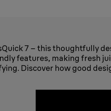
usQuick 7 – this thoughtfully 
dly features, making fresh ju
sfying. Discover how good desi