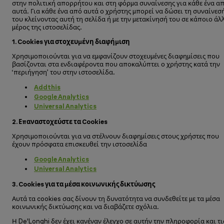
στην πολιτική απορρήτου και στη φόρμα συναίνεσης για κάθε ένα α
αυτά. Για κάθε ένα από αυτά ο χρήστης μπορεί να δώσει τη συναίνεσ
του κλείνοντας αυτή τη σελίδα ή με την μετακίνησή του σε κάποιο άλ
μέρος της ιστοσελίδας.
1.
Cookies
για στοχευμένη διαφήμιση
Χρησιμοποιούνται για να εμφανίζουν στοχευμένες διαφημίσεις που
βασίζονται στα ενδιαφέροντα που αποκαλύπτει ο χρήστης κατά την
‘περιήγηση’ του στην ιστοσελίδα.
Add
this
Google Analytics
Universal Analytics
2. Επαναστοχεύστε τα Cookies
Χρησιμοποιούνται για να στέλνουν διαφημίσεις στους χρήστες που
έχουν πρόσφατα επισκευθεί την ιστοσελίδα
Google Analytics
Universal Analytics
3. Cookies για τα μέσα κοινωνικής δικτύωσης
Αυτά τα cookies σας δίνουν τη δυνατότητα να συνδεθείτε με τα μέσα
κοινωνικής δικτύωσης και να διαβάζετε σχόλια.
Η De'Longhi δεν έχει κανέναν έλεγχο σε αυτήν την πληροφορία και τι