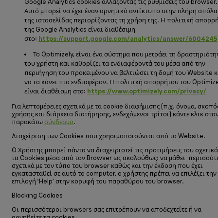
Google Analytics cookies αλλάζοντας τις ρυθμίσεις του browser.
Αυτό μπορεί να έχει έναν αρνητικό αντίκτυπο στην πλήρη απόλ
της ιστοσελίδας περιορίζοντας τη χρήση της. Η πολιτική απορρ
της Google Analytics είναι διαθέσιμη
στο:
https
://
support
.
google
.
com
/
analytics
/
answer
/6004245
Το Optimizely, είναι ένα σύστημα που μετράει τη δραστηριότη
του χρήστη και καθορίζει τα ενδιαφέροντά του μέσα από την
περιήγηση του προκειμένου να βελτιώσει τη δομή του Website κ
να το κάνει πιο ενδιαφέρον. Η πολιτική απορρήτου του Optimize
είναι διαθέισμη στο:
https
://
www
.
optimizely
.
com
/
privacy
/
Για λεπτομέρειες σχετικά με τα cookie διαφήμισης (π.χ. όνομα, σκοπό
χρήσης και διάρκεια διατήρησης, ενδεχόμενοι τρίτοι) κάντε κλικ στο
παρακάτω
σύνδεσμο
.
Διαχείριση των Cookies που χρησιμοποιούνται από το Website.
O Χρήστης μπορεί πάντα να διαχειριστεί τις προτιμήσεις του σχετικά
τα Cookies μέσα από τον Browser ως ακολούθως: να μάθει περισσότ
σχετικά με τον τύπο του browser καθώς και την έκδοση που έχει
εγκατασταθεί σε αυτό το computer, ο χρήστης πρέπει να επιλέξει την
επιλογή ‘Help’ στην κορυφή του παραθύρου του browser.
Blocking Cookies
Οι περισσότεροι browsers σας επιτρέπουν να αποδεχτείτε ή να
αρνηθείτε τα cookies.