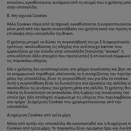
εντούτοις εγκαθίστανται αυτόματα από τη στιγμή που ο χρήστης μπα
στην ιστοσελίδα.
B. Μη τεχνικά Cookies
Άλλα Cookies πέρα από τα τεχνικά, εγκαθίστανται ή ενεργοποιούντα
μόνο μετά από την άμεση συγκατάβαση του χρήστη κατά την πρώτη τ
επίσκεψη στην ιστοσελίδα της Braun.
O χρήστης μπορεί να δώσει τη συγκατάβασή του με 2 διαφορετικούς
τρόπους: ακολουθώντας τις οδηγίες στο αντίστοιχο banner που
εμφανίζεται με την είσοδο στην ιστοσελίδα (πατώντας ‘’accept’’ ή
οποιοδήποτε άλλο στοιχείο που προτείνεται) ή επιλεκτικά σύμφωνα 
τις παρακάτω οδηγίες.
Εάν ο χρήστης δεν ανταποκρίνεται στη φόρμα συναίνεσης και βγει α
το ενημερωτικό παράθυρο, κλείνοντάς το ή συνεχίζοντας την περιήγ
μέσω της ιστοσελίδας, δίνει τη συγκατάθεσή του για όλα τα cookies.
Αυτή η συγκατάθεση δίνει τη δυνατότητα στα εργαλεία της σελίδας ν
ακολουθούν τις κινήσεις του χρήστη μέσα στη σελίδα. Ό χρήστης θα 
πάντα τη δυνατότητα να ανακαλέσει όλη ή μέρος της συναίνεσης την
οποία έχει ήδη αποδεχτεί σύμφωνα με τις οδηγίες που περιλαμβάνον
στο τμήμα ‘ Διαχείριση Cookies που χρησιμοποιούνται από την
ιστοσελίδα’.
Διαχείριση Cookies από τρίτα μέρη
Μέσα από αυτήν την ιστοσελίδα, θα εγκατασταθεί και η διαχείριση τ
Cookies από τρίτα μέρη. Το παρακάτω δίνει ορισμένα tips, και ένα lin