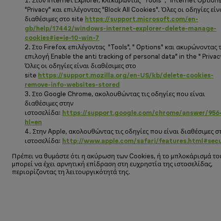
Στον Internet Explorer, κλικάρωντας "Tools ", "Internet Options
"Privacy" και επιλέγοντας "Block All Cookies". Όλες οι οδηγίες είν
διαθέσιμες στο site
https
://
support
.
microsoft
.
com
/
en
-
gb
/
help
/17442/
windows
-
internet
-
explorer
-
delete
-
manage
-
cookies
#
ie
=
ie
-10-
win
-7
Στο Firefox, επιλέγοντας "Tools", " Options" και ακυρώνοντας 
επιλογή Enable the anti tracking of personal data" in the " Privacy
Όλες οι οδηγίες είναι διαθέσιμες στο
site
https
://
support
.
mozilla
.
org
/
en
-
US
/
kb
/
delete
-
cookies
-
remove
-
info
-
websites
-
stored
Στο Google Chrome, ακολουθώντας τις οδηγίες που είναι
διαθέσιμες στην
ιστοσελίδα:
https
://
support
.
google
.
com
/
chrome
/
answer
/956
hl
=
en
Στην Apple, ακολουθώντας τις οδηγίες που είναι διαθέσιμες σ
ιστοσελίδα:
http
://
www
.
apple
.
com
/
safari
/
features
.
html
#
secu
Πρέπει να θυμάστε ότι η ακύρωση των Cookies, ή το μπλοκάρισμά το
μπορεί να έχει αρνητική επίδραση στη ευχρηστία της ιστοσελίδας,
περιορίζοντας τη λειτουργικότητά της.