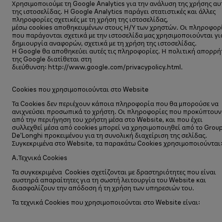
Χρησιμοποιούμε τη Google Analytics για την ανάλυση της χρήσης αυ
της ιστοσελίδας. Η Google Analytics παράγει στατιστικές και άλλες
πληροφορίες σχετικές με τη χρήση της ιστοσελίδας,
μέσω cookies αποθηκευμένων στους Η/Υ των χρηστών. Οι πληροφορ
που παράγονται σχετικά με την ιστοσελίδα μας χρησιμοποιούνται γι
δημιουργία αναφορών, σχετικά με τη χρήση της ιστοσελίδας.
Η Google θα αποθηκεύει αυτές τις πληροφορίες. Η πολιτική απορρή
της Google διατίθεται στη
διεύθυνση: http://www.google.com/privacypolicy.html.
Cookies που χρησιμοποιούνται στο Website
Τα Cookies δεν περιέχουν κάποια πληροφορία που θα μπορούσε να
ανιχνεύσει προσωπικά το χρήστη. Οι πληροφορίες που προκύπτουν
από την περιήγηση του χρήστη μέσα στο Website, και που έχει
συλλεχθεί μέσα από cookies μπορεί να χρησιμοποιηθεί από το Grou
De’Longhi προκειμένου για τη συνολική διαχείριση της σελίδας.
Συγκεκριμένα στο Website, τα παρακάτω Cookies χρησιμοποιούνται
A.Τεχνικά Cookies
Τα συγκεκριμένα Cookies σχετίζονται με δραστηριότητες που είναι
αυστηρά απαραίτητες για τη σωστή λειτουργία του Website και
διασφαλίζουν την απόδοση ή τη χρήση των υπηρεσιών του.
Τα τεχνικά Cookies που χρησιμοποιούνται στο Website είναι: