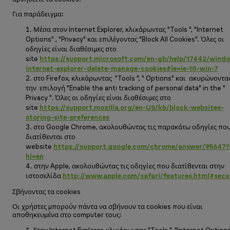
Για παράδειγμα:
Μέσα στον Internet Explorer, κλικάρωντας "Tools ", "Internet
Options" , "Privacy" και επιλέγοντας "Block All Cookies". Όλες οι
οδηγίες είναι διαθέσιμες στο
site
https
://
support
.
microsoft
.
com
/
en
-
gb
/
help
/17442/
wind
internet
-
explorer
-
delete
-
manage
-
cookies
#
ie
=
ie
-10-
win
-7
στο Firefox, κλικάρωντας "Tools ", " Options" και ακυρώνοντα
την επιλογή "Enable the anti tracking of personal data" in the "
Privacy ". Όλες οι οδηγίες είναι διαθέσιμες στο
site
https
://
support
.
mozilla
.
org
/
en
-
US
/
kb
/
block
-
websites
-
storing
-
site
-
preferences
στο Google Chrome, ακολουθώντας τις παρακάτω οδηγίες πο
διατίθενται στο
website
https
://
support
.
google
.
com
/
chrome
/
answer
/95647?
hl
=
en
στην Apple, ακολουθώντας τις οδηγίες που διατίθενται στην
ιστοσελίδα
http
://
www
.
apple
.
com
/
safari
/
features
.
html
#
secu
Σβήνοντας τα cookies
Οι χρήστες μπορούν πάντα να σβήνουν τα cookies που είναι
αποθηκευμένα στο computer τους: