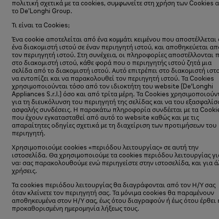
πολιτική σχετικά με τα cookies, συμφωνείτε στη χρήση των Cookies 
το De’Longhi Group.
Τι είναι τα Cookies;
Ένα cookie αποτελείται από ένα κομμάτι κειμένου που αποστέλλεται
ένα διακομιστή ιστού σε έναν περιηγητή ιστού, και αποθηκεύεται απ
τον περιηγητή ιστού. Στη συνέχεια, οι πληροφορίες αποστέλλονται 
στο διακομιστή ιστού, κάθε φορά που ο περιηγητής ιστού ζητά μια
σελίδα από το διακομιστή ιστού. Αυτό επιτρέπει στο διακομιστή ιστ
να εντοπίζει και να παρακολουθεί τον περιηγητή ιστού. Τα Cookies
χρησιμοποιούνται τόσο από τον ιδιοκτήτη του website (De'Longhi
Appliances S.r.l.) όσο και από τρίτα μέρη. Τα Cookies χρησιμοποιούν
για τη διευκόλυνση του περιηγητή της σελίδας και να του εξασφαλί
ασφαλής συνδέσεις. Η παρακάτω πληροφορία συνδέεται με τα Cooki
που έχουν εγκατασταθεί από αυτό το website καθώς και με τις
απαραίτητες οδηγίες σχετικά με τη διαχείριση των προτιμήσεων του
περιηγητή.
Χρησιμοποιούμε cookies «περιόδου λειτουργίας» σε αυτή την
ιστοσελίδα. Θα χρησιμοποιούμε τα cookies περιόδου λειτουργίας γι
να: σας παρακολουθούμε ενώ περιηγείστε στην ιστοσελίδα, και για ά
χρήσεις.
Τα cookies περιόδου λειτουργίας θα διαγράφονται από τον Η/Υ σας
όταν κλείνετε τον περιηγητή σας. Τα μόνιμα cookies θα παραμένουν
αποθηκευμένα στον Η/Υ σας, έως ότου διαγραφούν ή έως ότου έρθει 
προκαθορισμένη ημερομηνία λήξεως τους.