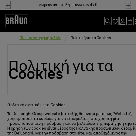
Skip
Δωρεάν αποστολή με άνω των 49€
to
Content
Accessibility
Statement
Πίσω στην αρχική σελίδα
Πολιτική για τα Cookies
Πολιτική για τα
Cookies
Πολιτική σχετικά με τα Cookies
Το De'Longhi Group website (στο εξής θα αναφέρεται ως "Website")
χρησιμοποιεί τα cookies για να εξασφαλίσει στο χρήστη μία
προσωποποιημένη πρόσβαση και να βελτιώσει της περιήγησή της/τ
H χρήση των cookies είναι μέρος της Πολιτικής προσωπικών δεδομέ
της De’Longhi. Με την πρόσβαση στο site, και αποδεχόμενος την