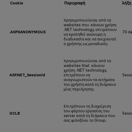
Cookie
Περιγραφή
λήξη
Χρησιμοποιούνται από τα
websites που κάνουν χρήση
.NET technology, επιτρέπουν
.ASPXANONYMOUS
70 d
να κρατηθεί ανώνυμη η
διαδικασία και να ανιχνευτεί
ο χρήστης ως μοναδικός.
Χρησιμοποιούνται από τα
websites that κάνουν
χρήση .NET technology,
ASP.NET_SessionId
επιτρέπουν να
Sess
αναγνωριστούν τα αιτήματα
του χρήστη κατά τη διάρκεια
μίας περιήγησης.
Επιτρέπουν τη διαχείριση
του φόρτου εργασίας του
GCLB
Sess
server κατά τη διάρκεια που
σας φιλοξένει το Group.