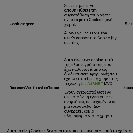
Σας επιτρέπει να
αποθηκεύσετε την
συγκατάβαση του χρήστη
σχετικά με τα Cookies (ανά
Cookie agree
15 da
χώρα).
Allows you to store the
user's consent to Cookie (by
country)
Αυτό είναι ένα cookie κατά
της πλαστογράφησης που
έχει καθοριστεί από τις
διαδικτυακές εφαρμογές που
έχουν χτιστεί με τη χρήση της
τεχνολογίας
ASP
.
NET
MVC.
RequestVerificationToken
Sess
Έχουν σχεδιαστεί ώστε να
σταματούν μη εγκεκριμένες
αναρτήσεις περιεχομένου σε
μία ιστοσελίδα. Δεν
συγκρατεί καμία
πληροφορία για το χρήστη.
Αυτά τα είδη Cookies δεν απαιτούν καμία συναίνεση από το χρήστη,