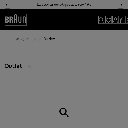
Skip
Δωρεάν αποστολή με άνω των 49€
to
Content
Accessibility
Statement
キャンペーン
Outlet
Outlet