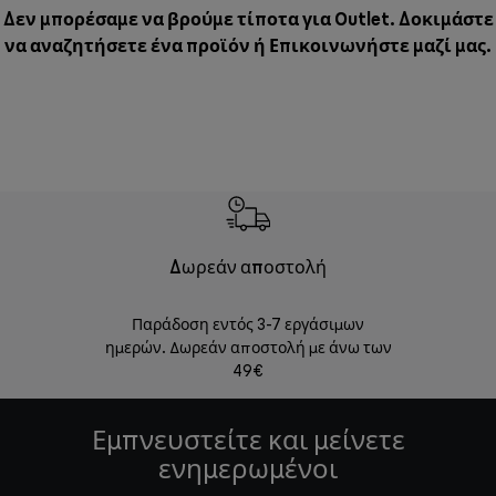
Δεν μπορέσαμε να βρούμε τίποτα για Outlet. Δοκιμάστε
να αναζητήσετε ένα προϊόν ή
Επικοινωνήστε μαζί μας
.
Δωρεάν αποστολή
Δωρε
Παράδοση εντός 3-7 εργάσιμων
Επιστροφές 
ημερών. Δωρεάν αποστολή με άνω των
49€
Εμπνευστείτε και μείνετε
ενημερωμένοι