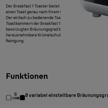
Der Breakfast 1 Toaster bietet genau das, was Sie für
einen Toast genau nach Ihrem Geschmack benötigen.
Der einfach zu bedienende Toaster mit zwei
Toastkammern der Breakfast 1 Serie lässt Sie Ihren
bevorzugten Bräunungsgrad bestimmen. Die
herausnehmbare Krümelschublade sorgt für einfache
Reinigung.
Funktionen
8 variabel einstellbare Bräunungsg