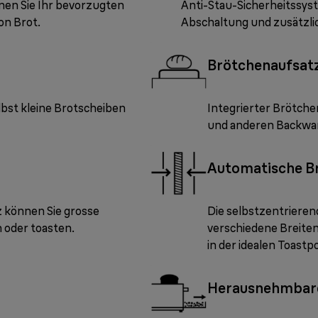
nen Sie Ihr bevorzugten
Anti-Stau-Sicherheitssys
on Brot.
Abschaltung und zusätzlich
Brötchenaufsat
lbst kleine Brotscheiben
Integrierter Brötch
und anderen Backwa
Automatische B
 können Sie grosse
Die selbstzentrieren
 oder toasten.
verschiedene Breiten
in der idealen Toastp
Herausnehmbar