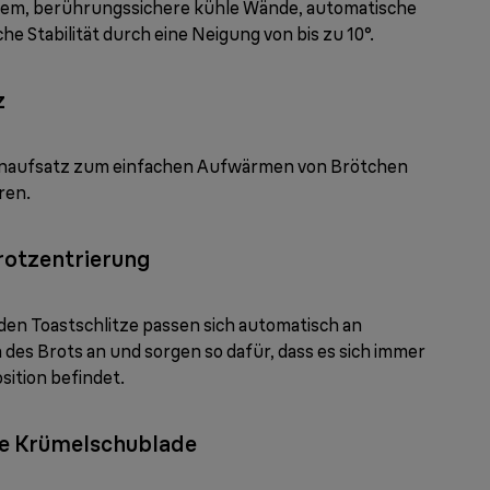
tem, berührungssichere kühle Wände, automatische
e Stabilität durch eine Neigung von bis zu 10°.
z
enaufsatz zum einfachen Aufwärmen von Brötchen
ren.
rotzentrierung
den Toastschlitze passen sich automatisch an
 des Brots an und sorgen so dafür, dass es sich immer
osition befindet.
e Krümelschublade