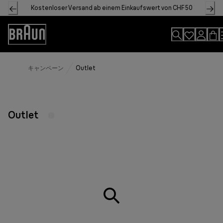
Skip
Kostenloser Versand ab einem Einkaufswert von CHF 50
to
Content
Accessibility
Statement
キャンペーン
Outlet
Outlet