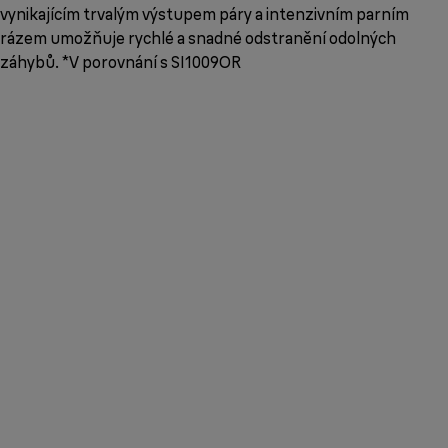
vynikajícím trvalým výstupem páry a intenzivním parním
rázem umožňuje rychlé a snadné odstranění odolných
záhybů. *V porovnání s SI1009OR