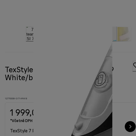
TexStyle 7 Pro Steam Iron SI 7149
White/black
12770008-SI7149WB
1 999,00 Kč
*Včetně DPH
TexStyle 7 Pro Steam Iron SI 7149 White/black