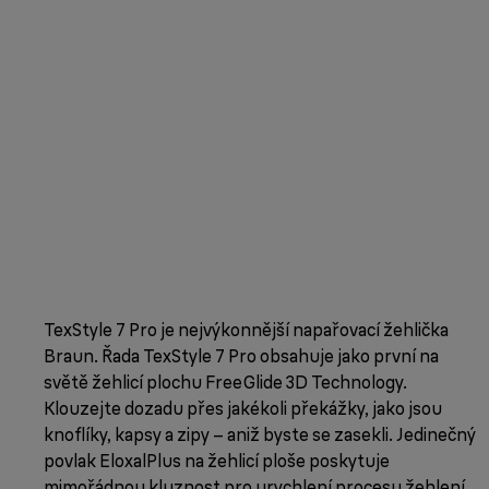
TexStyle 7 Pro je nejvýkonnější napařovací žehlička
Braun. Řada TexStyle 7 Pro obsahuje jako první na
světě žehlicí plochu FreeGlide 3D Technology.
Klouzejte dozadu přes jakékoli překážky, jako jsou
knoflíky, kapsy a zipy – aniž byste se zasekli. Jedinečný
povlak EloxalPlus na žehlicí ploše poskytuje
mimořádnou kluznost pro urychlení procesu žehlení.