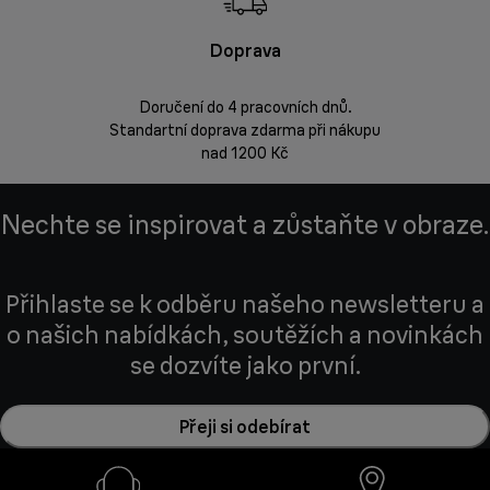
Doprava
Doprava 
Doručení do 4 pracovních dnů.
Standartní doprava zdarma při nákupu
Vrácení zbož
nad 1200 Kč
Nechte se inspirovat a zůstaňte v obraze.
Přihlaste se k odběru našeho newsletteru a
o našich nabídkách, soutěžích a novinkách
se dozvíte jako první.
Přeji si odebírat