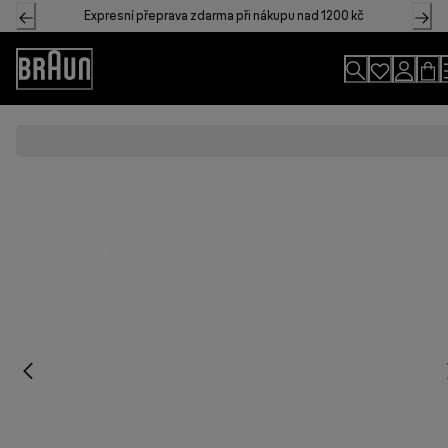
Skip
Expresní přeprava zdarma při nákupu nad 1200 kč
to
Content
Accessibility
Statement