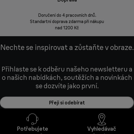
Doručení do 4 pracovních dnů.
Standartní doprava zdarma při nákupu
Vrácení zbož
nad 1200 Kč
Nechte se inspirovat a zůstaňte v obraze.
Přihlaste se k odběru našeho newsletteru a
o našich nabídkách, soutěžích a novinkách
se dozvíte jako první.
Přeji si odebírat
Potřebujete
Vyhledávač