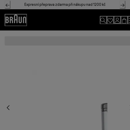
Skip
Expresní přeprava zdarma při nákupu nad 1200 kč
to
Content
Accessibility
Statement