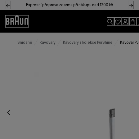
Skip
Expresní přeprava zdarma při nákupu nad 1200 kč
to
Content
Accessibility
Statement
Snídaně
Kávovary
Kávovary z kolekce PurShine
Kávovar Pu