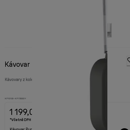
Kávovar PurShine KF1500, šedý
Kávovary z kolekce PurShine
KF101BI-KF1500GY
1 199,00 Kč
*Včetně DPH
Kávovar PurShine KF1500, šedý