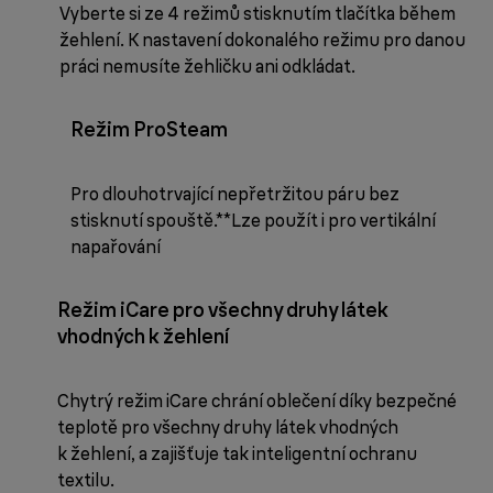
Vyberte si ze 4 režimů stisknutím tlačítka během
žehlení. K nastavení dokonalého režimu pro danou
práci nemusíte žehličku ani odkládat.
Režim ProSteam
Pro dlouhotrvající nepřetržitou páru bez
stisknutí spouště.**Lze použít i pro vertikální
napařování
Režim iCare pro všechny druhy látek
vhodných k žehlení
Chytrý režim iCare chrání oblečení díky bezpečné
teplotě pro všechny druhy látek vhodných
k žehlení, a zajišťuje tak inteligentní ochranu
textilu.