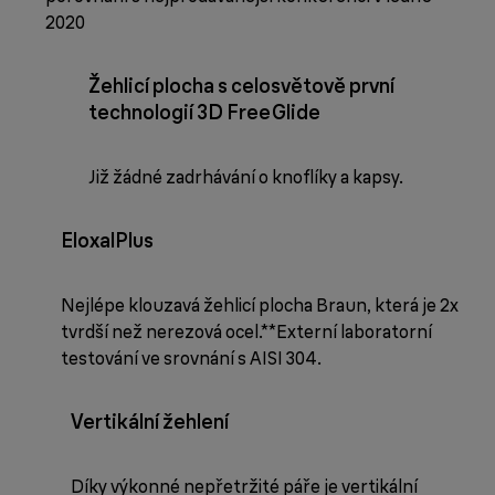
2020
Žehlicí plocha s celosvětově první
technologií 3D FreeGlide
Již žádné zadrhávání o knoflíky a kapsy.
EloxalPlus
Nejlépe klouzavá žehlicí plocha Braun, která je 2x
tvrdší než nerezová ocel.**Externí laboratorní
testování ve srovnání s AISI 304.
Vertikální žehlení
Díky výkonné nepřetržité páře je vertikální