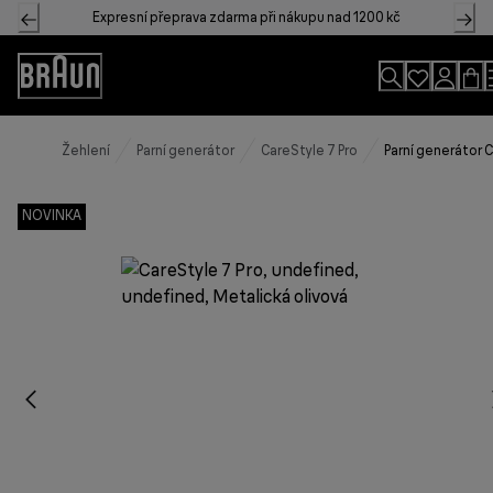
Skip
Expresní přeprava zdarma při nákupu nad 1200 kč
to
Content
Accessibility
Statement
Žehlení
Parní generátor
CareStyle 7 Pro
Parní generátor C
NOVINKA