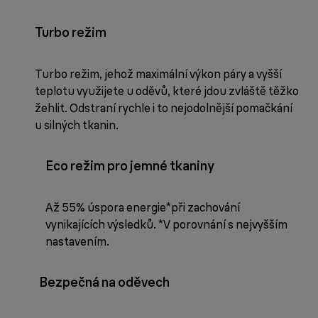
Turbo režim
Turbo režim, jehož maximální výkon páry a vyšší
teplotu využijete u oděvů, které jdou zvláště těžko
žehlit. Odstraní rychle i to nejodolnější pomačkání
u silných tkanin.
Eco režim pro jemné tkaniny
Až 55% úspora energie*při zachování
vynikajících výsledků. *V porovnání s nejvyšším
nastavením.
Bezpečná na oděvech