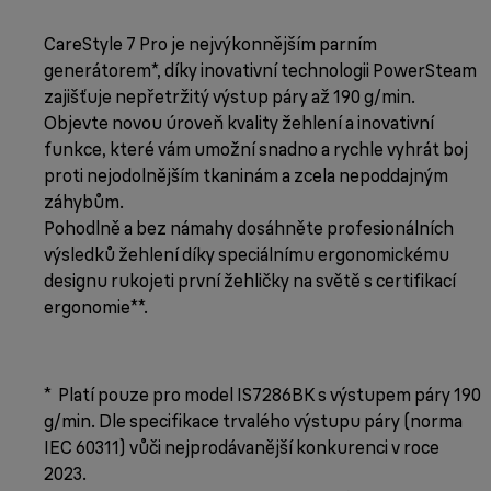
CareStyle 7 Pro je nejvýkonnějším parním
generátorem*, díky inovativní technologii PowerSteam
zajišťuje nepřetržitý výstup páry až 190 g/min.
Objevte novou úroveň kvality žehlení a inovativní
funkce, které vám umožní snadno a rychle vyhrát boj
proti nejodolnějším tkaninám a zcela nepoddajným
záhybům.
Pohodlně a bez námahy dosáhněte profesionálních
výsledků žehlení díky speciálnímu ergonomickému
designu rukojeti první žehličky na světě s certifikací
ergonomie**.
* Platí pouze pro model IS7286BK s výstupem páry 190
g/min. Dle specifikace trvalého výstupu páry (norma
IEC 60311) vůči nejprodávanější konkurenci v roce
2023.