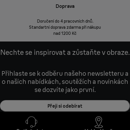
Doprava
Doprava 
Doručení do 4 pracovních dnů.
Standartní doprava zdarma při nákupu
Vrácení zbož
nad 1200 Kč
Nechte se inspirovat a zůstaňte v obraze.
Přihlaste se k odběru našeho newsletteru a
o našich nabídkách, soutěžích a novinkách
se dozvíte jako první.
Přeji si odebírat