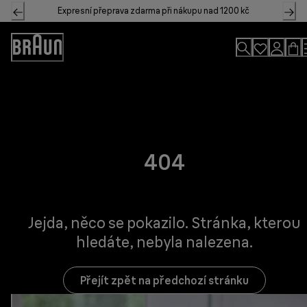
Skip
Expresní přeprava zdarma při nákupu nad 1200 kč
to
Content
Accessibility
Statement
404
Jejda, něco se pokazilo. Stránka, kterou
hledáte, nebyla nalezena.
Přejít zpět na předchozí stránku