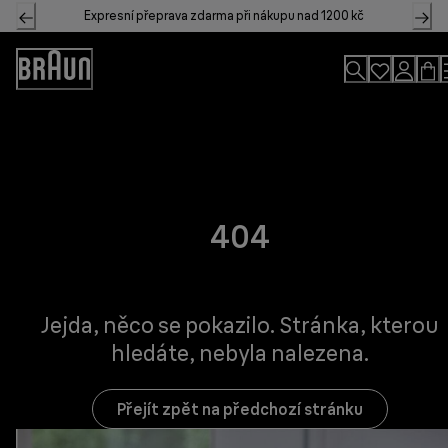
Skip
Expresní přeprava zdarma při nákupu nad 1200 kč
to
Content
Accessibility
Statement
404
Jejda, něco se pokazilo. Stránka, kterou
hledáte, nebyla nalezena.
Přejít zpět na předchozí stránku