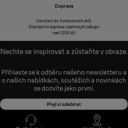
Doprava
Doprava 
Doručení do 4 pracovních dnů.
Standartní doprava zdarma při nákupu
Vrácení zbož
nad 1200 Kč
Nechte se inspirovat a zůstaňte v obraze.
Přihlaste se k odběru našeho newsletteru a
o našich nabídkách, soutěžích a novinkách
se dozvíte jako první.
Přeji si odebírat