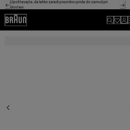
Upoštevajte, da lahko zaradi praznikov pride do zamud pri
Skip
dostavi.
to
Content
Accessibility
Statement