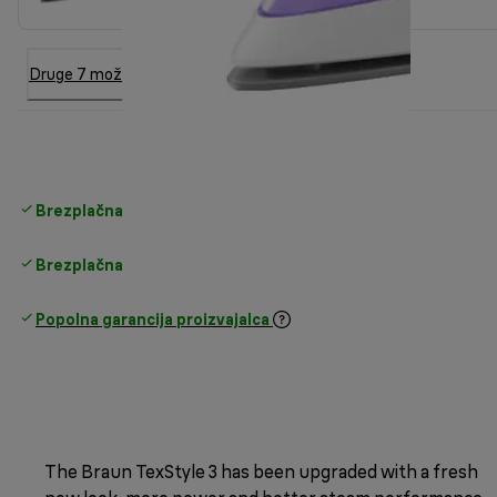
Druge 7 možnosti
Brezplačna standardna dostava
nad 35 €
Brezplačna vračila
Popolna garancija proizvajalca
The Braun TexStyle 3 has been upgraded with a fresh