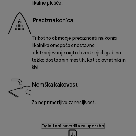
likalne plošče.
Precizna konica
Trikotno območje preciznosti na konici
likalnika omogoča enostavno
odstranjevanje najtrdovratnejših gub na
težko dostopnih mestih, kot so ovratniki in
šivi.
Nemška kakovost
Za neprimerljivo zanesljivost.
Oglejte si navodila za uporabo