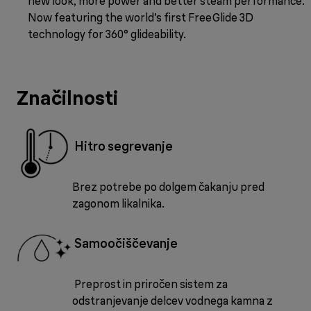
new look, more power and better steam performance.
Now featuring the world’s first FreeGlide 3D
technology for 360° glideability.
Značilnosti
Hitro segrevanje
Brez potrebe po dolgem čakanju pred
zagonom likalnika.
Samoočiščevanje
Preprost in priročen sistem za
odstranjevanje delcev vodnega kamna z