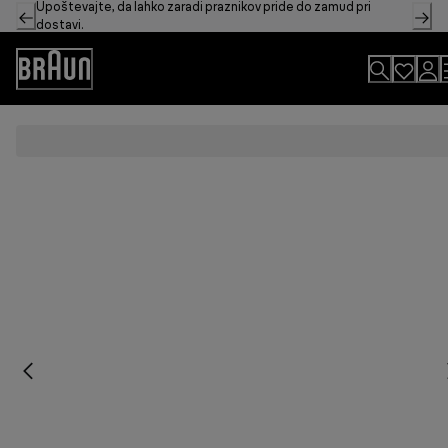
Upoštevajte, da lahko zaradi praznikov pride do zamud pri
Skip
dostavi.
to
Content
Accessibility
Statement