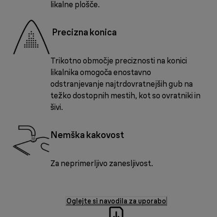
likalne plošče.
Precizna konica
Trikotno območje preciznosti na konici
likalnika omogoča enostavno
odstranjevanje najtrdovratnejših gub na
težko dostopnih mestih, kot so ovratniki in
šivi.
Nemška kakovost
Za neprimerljivo zanesljivost.
Oglejte si navodila za uporabo