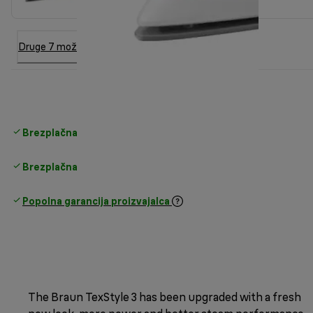
Druge 7 možnosti
Brezplačna standardna dostava
nad 35 €
Brezplačna vračila
Popolna garancija proizvajalca
The Braun TexStyle 3 has been upgraded with a fresh