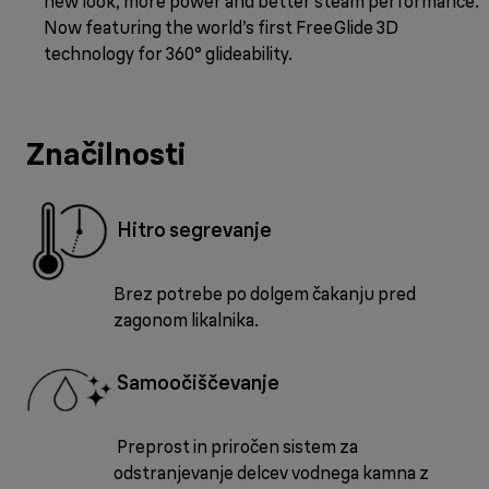
new look, more power and better steam performance.
Now featuring the world’s first FreeGlide 3D
technology for 360° glideability.
Značilnosti
Hitro segrevanje
Brez potrebe po dolgem čakanju pred
zagonom likalnika.
Samoočiščevanje
Preprost in priročen sistem za
odstranjevanje delcev vodnega kamna z