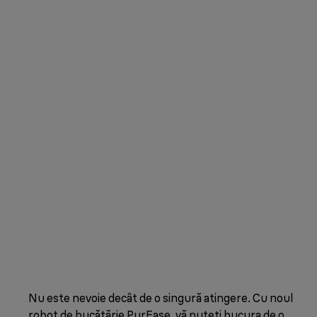
Nu este nevoie decât de o singură atingere. Cu noul
robot de bucătărie PurEase, vă puteți bucura de o