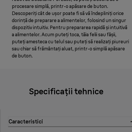
procesare simplă, printr-o apăsare de buton.
Descoperiți cât de ușor poate fi să vă îndepliniți orice
dorință de preparare a alimentelor, folosind un singur
dispozitiv intuitiv. Pentru prepararea rapidă și intuitivă
a alimentelor. Acum puteți toca, tăia felii sau fâșii,
puteți amesteca cu telul sau puteți să realizați piureuri
sau chiar să frământați aluat, printr-o simplă apăsare
de buton.
Specificații tehnice
Caracteristici