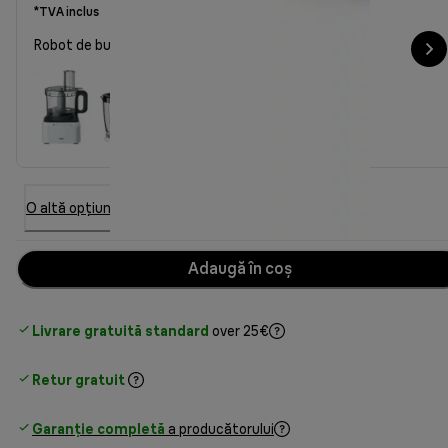
*TVA inclus
Robot de bucătărie PureEase FP 3131 WH
O altă opțiune
Adaugă în coș
Livrare gratuită standard
over 25€
Retur gratuit
Garanție completă
a producătorului