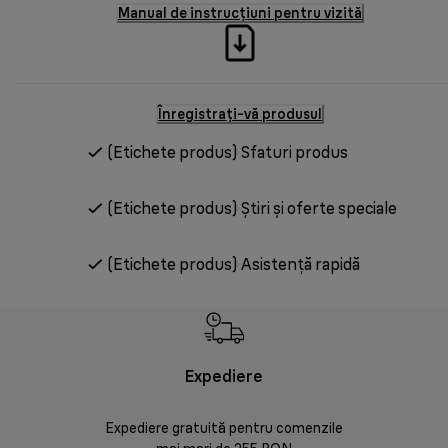
Manual de instrucțiuni pentru vizită
Înregistrați-vă produsul
(Etichete produs) Sfaturi produs
(Etichete produs) Știri și oferte speciale
(Etichete produs) Asistență rapidă
Expediere
Rr
Expediere gratuită pentru comenzile
30 de zi