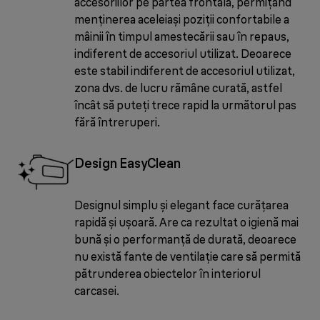
accesoriilor pe partea frontală, permițând
menținerea aceleiași poziții confortabile a
mâinii în timpul amestecării sau în repaus,
indiferent de accesoriul utilizat. Deoarece
este stabil indiferent de accesoriul utilizat,
zona dvs. de lucru rămâne curată, astfel
încât să puteți trece rapid la următorul pas
fără întreruperi.
Design EasyClean
Designul simplu și elegant face curățarea
rapidă și ușoară. Are ca rezultat o igienă mai
bună și o performanță de durată, deoarece
nu există fante de ventilație care să permită
pătrunderea obiectelor în interiorul
carcasei.