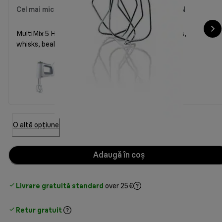
Cel mai mic preț din ultimele 30 de zile
399,00 RON
MultiMix 5 HM 5107WH with blender, kneading hooks,
whisks, beaker
O altă opțiune
Adaugă în coș
Livrare gratuită standard
over 25€
Retur gratuit