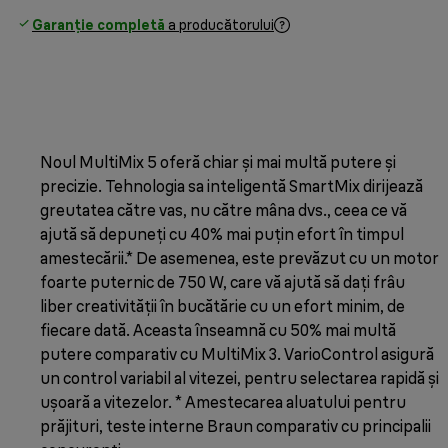
Garanție completă
a producătorului
Noul MultiMix 5 oferă chiar și mai multă putere și
precizie. Tehnologia sa inteligentă SmartMix dirijează
greutatea către vas, nu către mâna dvs., ceea ce vă
ajută să depuneți cu 40% mai puțin efort în timpul
amestecării.* De asemenea, este prevăzut cu un motor
foarte puternic de 750 W, care vă ajută să dați frâu
liber creativității în bucătărie cu un efort minim, de
fiecare dată. Aceasta înseamnă cu 50% mai multă
putere comparativ cu MultiMix 3. VarioControl asigură
un control variabil al vitezei, pentru selectarea rapidă și
ușoară a vitezelor. * Amestecarea aluatului pentru
prăjituri, teste interne Braun comparativ cu principalii