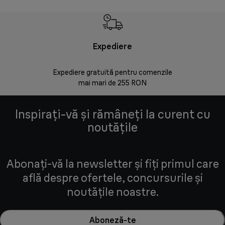
Expediere
Rr
Expediere gratuită pentru comenzile
30 de zi
mai mari de 255 RON
Inspirați-vă și rămâneți la curent cu
noutățile
Abonați-vă la newsletter și fiți primul care
află despre ofertele, concursurile și
noutățile noastre.
Aboneză-te