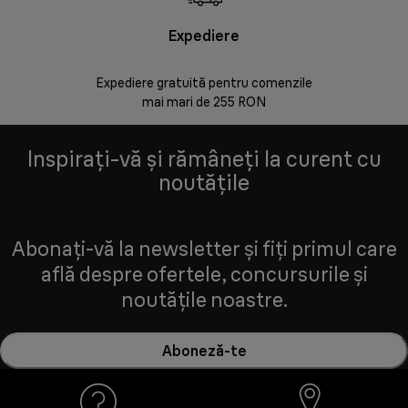
Expediere
Rr
Expediere gratuită pentru comenzile
30 de zi
mai mari de 255 RON
Inspirați-vă și rămâneți la curent cu
noutățile
Abonați-vă la newsletter și fiți primul care
află despre ofertele, concursurile și
noutățile noastre.
Aboneză-te