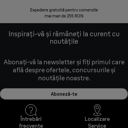
Expediere gratuită pentru comenzile
30 de zi
mai mari de 255 RON
Inspirați-vă și rămâneți la curent cu
noutățile
Abonați-vă la newsletter și fiți primul care
află despre ofertele, concursurile și
noutățile noastre.
Aboneză-te
Întrebări
Localizare
frecvente
Service