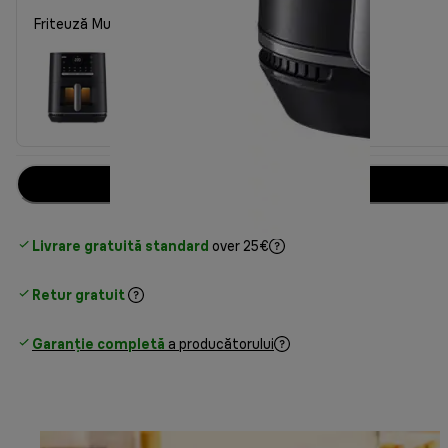
Friteuză MultiFry 5 3in1 HF 5075l neagră
Adaugă în coș
Livrare gratuită standard
over 25€
Retur gratuit
Garanție completă
a producătorului