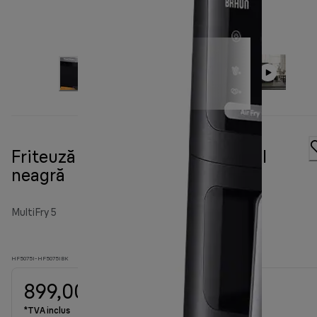
Friteuză MultiFry 5 3in1 HF 5075l
neagră
MultiFry 5
HF5075I-HF5075IBK
899,00 RON
*TVA inclus