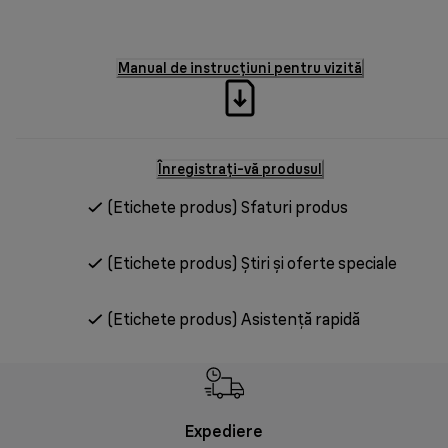
Manual de instrucțiuni pentru vizită
Înregistrați-vă produsul
(Etichete produs) Sfaturi produs
(Etichete produs) Știri și oferte speciale
(Etichete produs) Asistență rapidă
Expediere
Rr