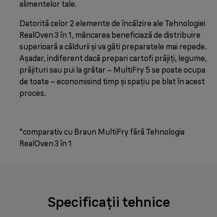
alimentelor tale.
Datorită celor 2 elemente de încălzire ale Tehnologiei
RealOven 3 în 1, mâncarea beneficiază de distribuire
superioară a căldurii și va găti preparatele mai repede.
Așadar, indiferent dacă prepari cartofi prăjiți, legume,
prăjituri sau pui la grătar – MultiFry 5 se poate ocupa
de toate – economisind timp și spațiu pe blat în acest
proces.
*comparativ cu Braun MultiFry fără Tehnologia
RealOven 3 în 1
Specificații tehnice