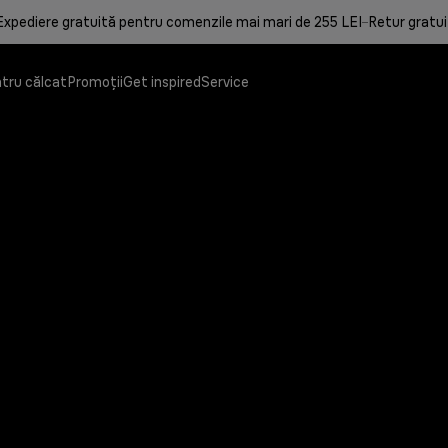
Expediere gratuită pentru comenzile mai mari de 255 LEI
Retur gratui
tru călcat
Promoții
Get inspired
Service