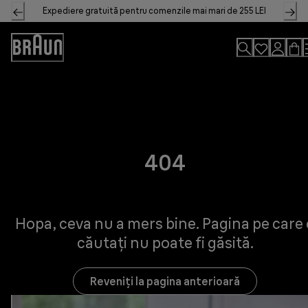
Skip
Expediere gratuită pentru comenzile mai mari de 255 LEI
to
Content
Accessibility
Statement
404
Hopa, ceva nu a mers bine. Pagina pe care 
căutați nu poate fi găsită.
Reveniți la pagina anterioară