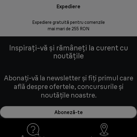
Expediere
Rr
Expediere gratuită pentru comenzile
30 de zi
mai mari de 255 RON
Inspirați-vă și rămâneți la curent cu
noutățile
Abonați-vă la newsletter și fiți primul care
află despre ofertele, concursurile și
noutățile noastre.
Aboneză-te