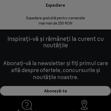
Expediere
Rr
Expediere gratuită pentru comenzile
30 de zi
mai mari de 255 RON
Inspirați-vă și rămâneți la curent cu
noutățile
Abonați-vă la newsletter și fiți primul care
află despre ofertele, concursurile și
noutățile noastre.
Aboneză-te