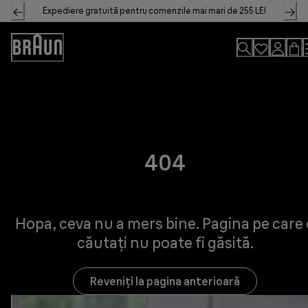
Skip
Expediere gratuită pentru comenzile mai mari de 255 LEI
to
Content
Accessibility
Statement
404
Hopa, ceva nu a mers bine. Pagina pe care 
căutați nu poate fi găsită.
Reveniți la pagina anterioară