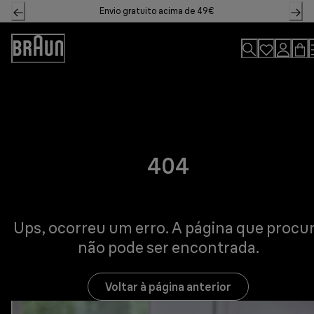
Skip
Envio gratuito acima de 49€
to
Content
Declaração
de
acessibilidade
404
Ups, ocorreu um erro. A página que procu
não pode ser encontrada.
Voltar à página anterior