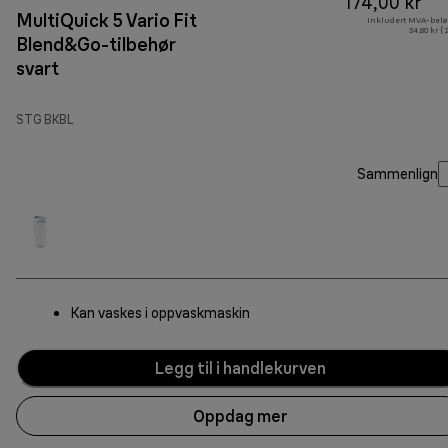
174,00 kr
MultiQuick 5 Vario Fit
Inkludert MVA-belø
34,80 kr (
Blend&Go-tilbehør
svart
STG BKBL
Sammenlign
Kan vaskes i oppvaskmaskin
Legg til i handlekurven
Oppdag mer