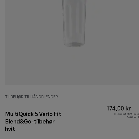
TILBEHØR TIL HÅNDBLENDER
174,00 kr
MultiQuick 5 Vario Fit
Inkludert MVA-belø
34,80 kr (
Blend&Go-tilbehør
hvit