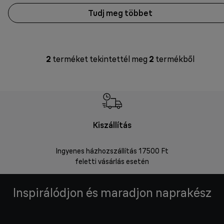
Tudj meg többet
2
terméket tekintettél meg
2
termékből
Kiszállítás
V
Ingyenes házhozszállítás 17500 Ft
Visszakü
feletti vásárlás esetén
Inspirálódjon és maradjon naprakész