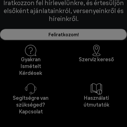
Iratkozzon fel hírlevelünkre, és értesüljön
elsőként ajánlatainkról, versenyeinkről és
híreinkről.
Feliratkozom!
Gyakran
Szervíz kereső
Ismételt
Kérdések
Segítségre van
Használati
szükséged?
útmutatók
Kapcsolat