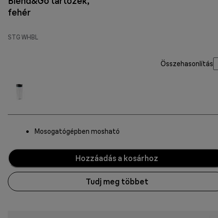
Blend&Go tartozék,
fehér
STG WHBL
Összehasonlítás
Mosogatógépben mosható
Hozzáadás a kosárhoz
Tudj meg többet