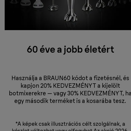
60 éve a jobb életért
Használja a BRAUN60 kódot a fizetésnél, és
kapjon 20% KEDVEZMÉNYT a kijelölt
botmixerekre — vagy 30% KEDVEZMÉNYT, h
egy második terméket is a kosarába tesz.
*A képek csak illusztrációs célt szolgálnak, a
készlet változhat vagy elfogyhat Az akció 2026.