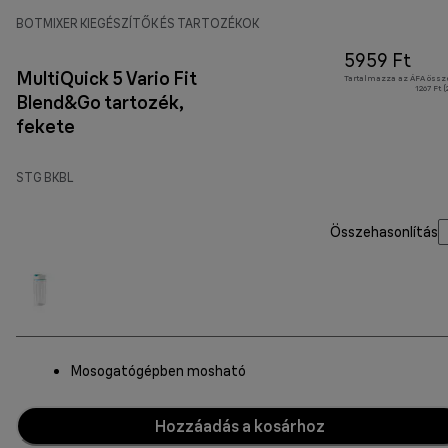
BOTMIXER KIEGÉSZÍTŐK ÉS TARTOZÉKOK
5959 Ft
MultiQuick 5 Vario Fit
Tartalmazza az ÁFA össz
1267 Ft 
Blend&Go tartozék,
fekete
STG BKBL
Összehasonlítás
Mosogatógépben mosható
Hozzáadás a kosárhoz