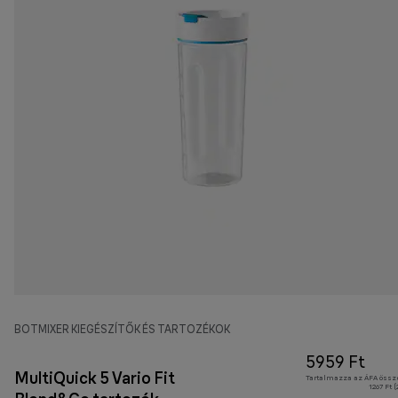
BOTMIXER KIEGÉSZÍTŐK ÉS TARTOZÉKOK
5959 Ft
MultiQuick 5 Vario Fit
Tartalmazza az ÁFA össz
1267 Ft 