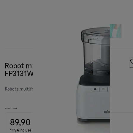
Robot multifonction PurEase
FP3131WH
Robots multifonction PurEase
FP3131WH
89,90 €
*TVA incluse