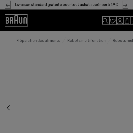
Skip
Livraison standard gratuite pour tout achat supérieur à 49€
to
Content
Accessibility
Statement
Préparation des aliments
Robots multifonction
Robots mul