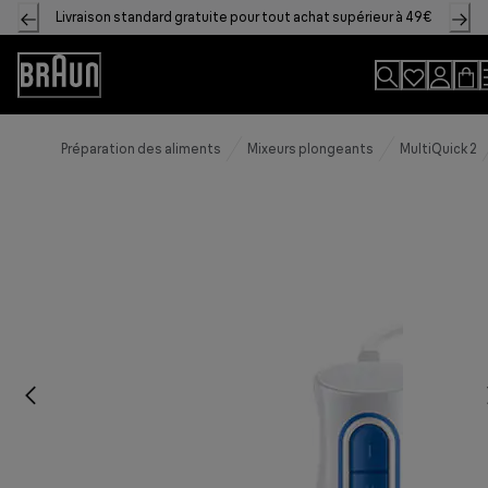
Skip
Livraison standard gratuite pour tout achat supérieur à 49€
to
Content
Accessibility
Statement
Préparation des aliments
Mixeurs plongeants
MultiQuick 2