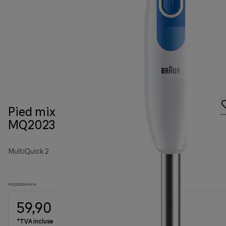
Pied mixeur MultiQuick 2
MQ20236MWH
MultiQuick 2
MQ20236MWH
59,90 €
*TVA incluse