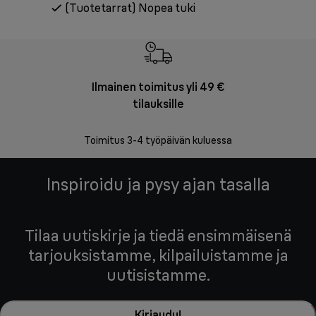
(Tuotetarrat) Nopea tuki
Ilmainen toimitus yli 49 €
F
tilauksille
Vapa
Toimitus 3-4 työpäivän kuluessa
Inspiroidu ja pysy ajan tasalla
Tilaa uutiskirje ja tiedä ensimmäisenä
tarjouksistamme, kilpailuistamme ja
uutisistamme.
Kirjaudu!