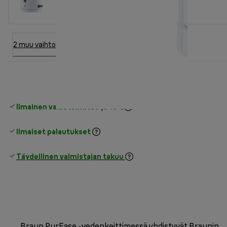
2 muu vaihtoehto
Ilmainen vakiotoimitus
yli 49 €
Ilmaiset palautukset
Täydellinen valmistajan takuu
Braun PurEase -vedenkeittimessä yhdistyvät Braunin