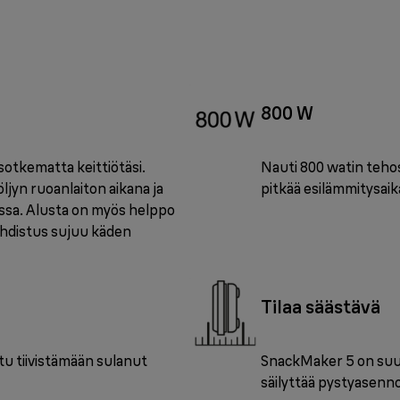
800 W
 sotkematta keittiötäsi.
Nauti 800 watin tehost
ljyn ruoanlaiton aikana ja
pitkää esilämmitysaik
essa. Alusta on myös helppo
puhdistus sujuu käden
Tilaa säästävä
ltu tiivistämään sulanut
SnackMaker 5 on suunn
säilyttää pystyasennos