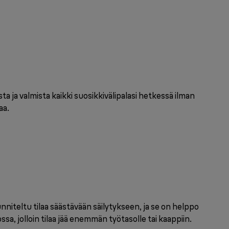
a ja valmista kaikki suosikkivälipalasi hetkessä ilman
aa.
iteltu tilaa säästävään säilytykseen, ja se on helppo
sa, jolloin tilaa jää enemmän työtasolle tai kaappiin.