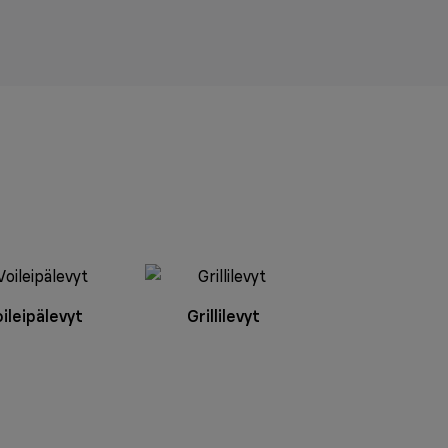
oileipälevyt
Grillilevyt