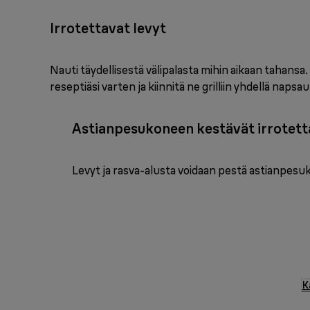
Irrotettavat levyt
Nauti täydellisestä välipalasta mihin aikaan tahansa. 
reseptiäsi varten ja kiinnitä ne grilliin yhdellä napsa
Astianpesukoneen kestävät irrotett
Levyt ja rasva-alusta voidaan pestä astianpesu
K