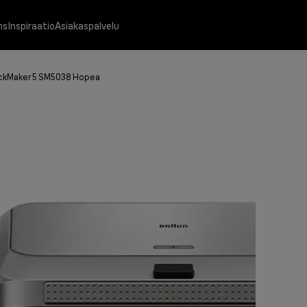
ns
Inspiraatio
Asiakaspalvelu
ckMaker 5 SM5038 Hopea