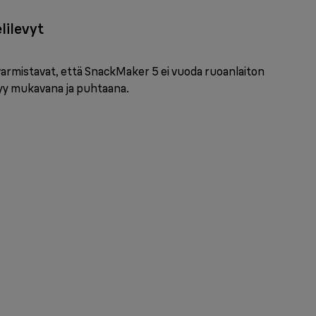
lilevyt
varmistavat, että SnackMaker 5 ei vuoda ruoanlaiton
ysyy mukavana ja puhtaana.