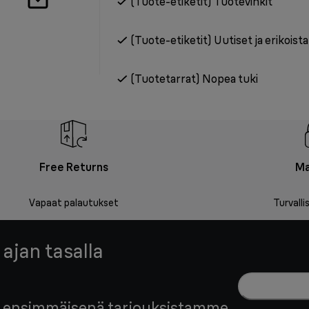
(Tuote-etiketit) Tuotevinkit
(Tuote-etiketit) Uutiset ja erikoist
(Tuotetarrat) Nopea tuki
Free Returns
Ma
Vapaat palautukset
Turvall
 ajan tasalla
edä ensimmäisenä tarjouksistamme,