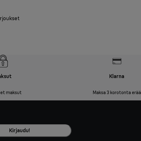
arjoukset
ksut
Klarna
iset maksut
Maksa 3 korotonta erää
Kirjaudu!