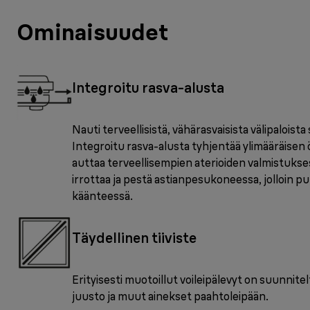
Ominaisuudet
Integroitu rasva-alusta
Nauti terveellisistä, vähärasvaisista välipaloista
Integroitu rasva-alusta tyhjentää ylimääräisen ö
auttaa terveellisempien aterioiden valmistuks
irrottaa ja pestä astianpesukoneessa, jolloin 
käänteessä.
Täydellinen tiiviste
Erityisesti muotoillut voileipälevyt on suunnite
juusto ja muut ainekset paahtoleipään.