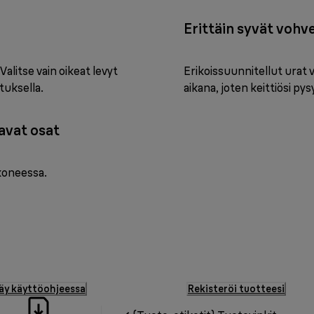
Erittäin syvät vohve
Valitse vain oikeat levyt
Erikoissuunnitellut urat 
utuksella.
aikana, joten keittiösi p
avat osat
koneessa.
äy käyttöohjeessa
Rekisteröi tuotteesi