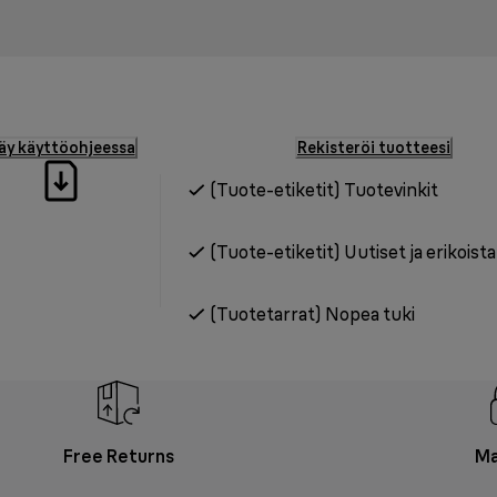
äy käyttöohjeessa
Rekisteröi tuotteesi
(Tuote-etiketit) Tuotevinkit
(Tuote-etiketit) Uutiset ja erikoist
(Tuotetarrat) Nopea tuki
Free Returns
Ma