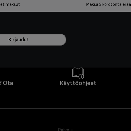
iset maksut
Maksa 3 korotonta erää
Kirjaudu!
? Ota
Käyttöohjeet
Palvelu