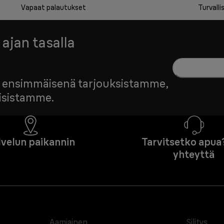
Vapaat palautukset
Turvall
 ajan tasalla
edä ensimmäisenä tarjouksistamme,
tisistamme.
lvelun paikannin
Tarvitsetko apua
yhteyttä
Aamiainen
Silitys