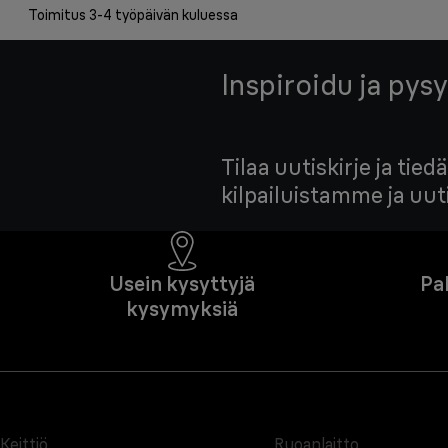
Toimitus 3-4 työpäivän kuluessa
Inspiroidu ja pysy
Tilaa uutiskirje ja ti
kilpailuistamme ja uu
Usein kysyttyjä
Pa
kysymyksiä
Keittiö
Ruoanlaitto