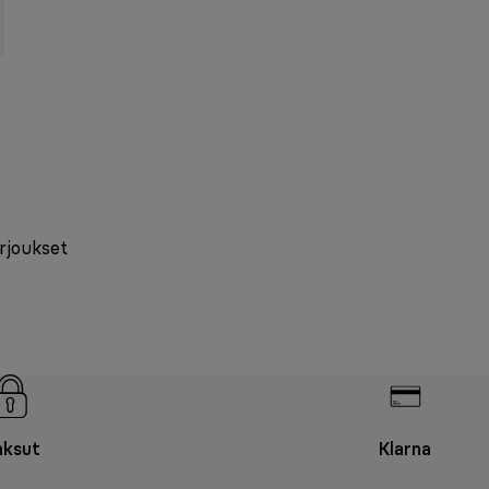
arjoukset
ksut
Klarna