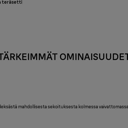
a teräsetti
TÄRKEIMMÄT OMINAISUUDE
deksästä mahdollisesta sekoituksesta kolmessa vaivattomassa va