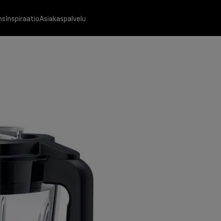
ns
Inspiraatio
Asiakaspalvelu