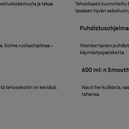
ekoituskokemusta ja takaa
Tehokkaasti suunniteltu 
tasaisen hyvän sekoitustu
Puhdistusohjelma
lla. Kolme ruokaohjelmaa –
Yksinkertainen puhdis
käynnistyspainiketta.
600 ml: n Smoot
tä tehosekoitin on kestävä.
Nauti herkullisista, va
tahansa.