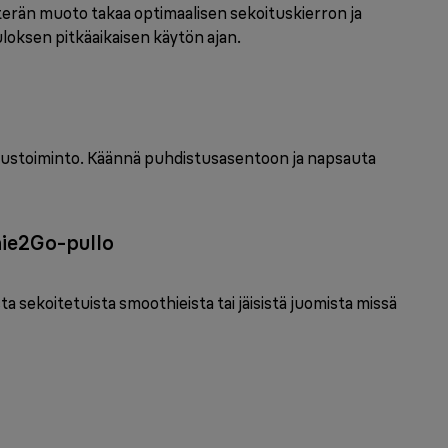
terän muoto takaa optimaalisen sekoituskierron ja
loksen pitkäaikaisen käytön ajan.
tustoiminto. Käännä puhdistusasentoon ja napsauta
hie2Go-pullo
sta sekoitetuista smoothieista tai jäisistä juomista missä