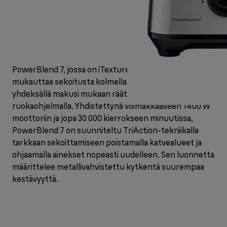
PowerBlend 7, jossa on iTextureControl, antaa sinun
mukauttaa sekoitusta kolmella rakenteella ja
yhdeksällä makusi mukaan räätälöidyllä
ruokaohjelmalla. Yhdistettynä voimakkaaseen 1400 W
moottoriin ja jopa 30 000 kierrokseen minuutissa,
PowerBlend 7 on suunniteltu TriAction-tekniikalla
tarkkaan sekoittamiseen poistamalla katvealueet ja
ohjaamalla ainekset nopeasti uudelleen. Sen luonnetta
määrittelee metallivahvistettu kytkentä suurempaa
kestävyyttä.