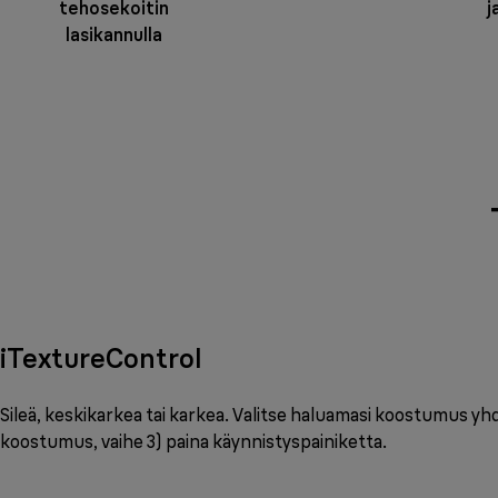
tehosekoitin
j
lasikannulla
iTextureControl
Sileä, keskikarkea tai karkea. Valitse haluamasi koostumus yh
koostumus, vaihe 3) paina käynnistyspainiketta.