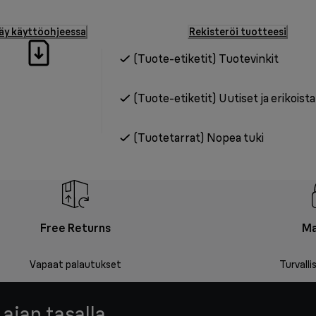
äy käyttöohjeessa
Rekisteröi tuotteesi
(Tuote-etiketit) Tuotevinkit
(Tuote-etiketit) Uutiset ja erikoist
(Tuotetarrat) Nopea tuki
Free Returns
Ma
Vapaat palautukset
Turvall
 ajan tasalla