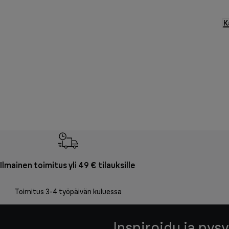
K
Ilmainen toimitus yli 49 € tilauksille
Toimitus 3-4 työpäivän kuluessa
Inspiroidu ja pysy