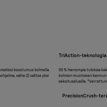
TriAction-teknologia
tomatisoi koostumus kolmella
50 % hienompia tuloksia kak
ohjelma, vaihe 2) valitse yksi
kolmion muotoisen kannun 
sekoitusalueille. *Verrattun
PrecisionCrush-ter