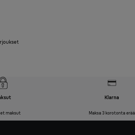
arjoukset
ksut
Klarna
iset maksut
Maksa 3 korotonta erää