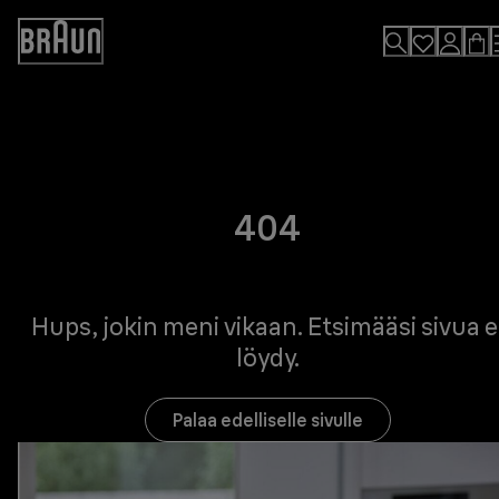
Skip
to
Accessibility
Content
Statement
404
Hups, jokin meni vikaan. Etsimääsi sivua e
löydy.
Palaa edelliselle sivulle