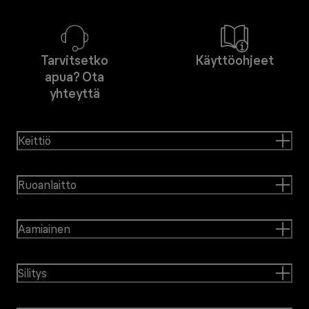
Tarvitsetko
Käyttöohjeet
apua? Ota
yhteyttä
Keittiö
Ruoanlaitto
Aamiainen
Silitys