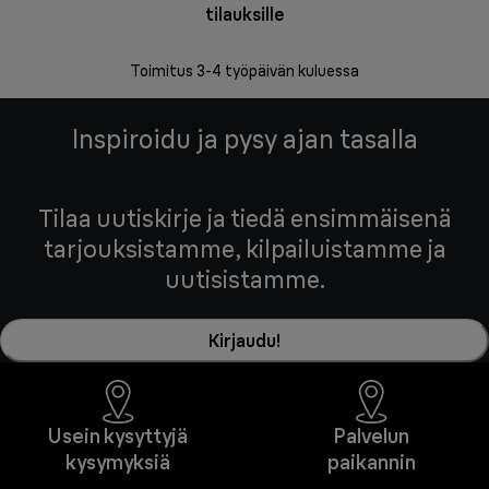
tilauksille
Vapa
Toimitus 3-4 työpäivän kuluessa
Inspiroidu ja pysy ajan tasalla
Tilaa uutiskirje ja tiedä ensimmäisenä
tarjouksistamme, kilpailuistamme ja
uutisistamme.
Kirjaudu!
Usein kysyttyjä
Palvelun
kysymyksiä
paikannin