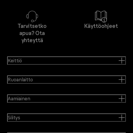
Tarvitsetko
Käyttöohjeet
apua? Ota
yhteyttä
Keittiö
Ruoanlaitto
Aamiainen
Silitys