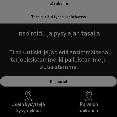
tilauksille
Vapa
Toimitus 3-4 työpäivän kuluessa
Inspiroidu ja pysy ajan tasalla
Tilaa uutiskirje ja tiedä ensimmäisenä
tarjouksistamme, kilpailuistamme ja
uutisistamme.
Kirjaudu!
Usein kysyttyjä
Palvelun
kysymyksiä
paikannin