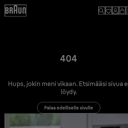
Skip
to
Accessibility
Content
Statement
404
Hups, jokin meni vikaan. Etsimääsi sivua e
löydy.
Palaa edelliselle sivulle