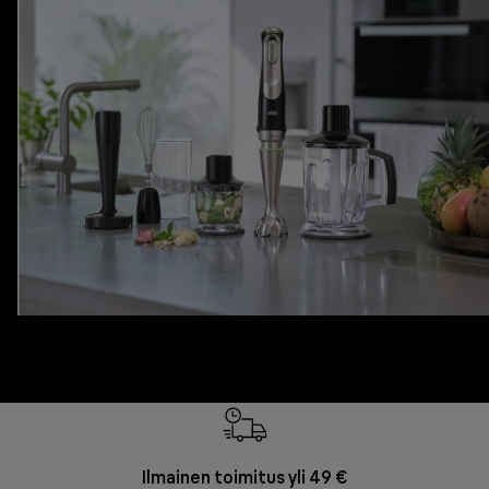
Ilmainen toimitus yli 49 €
F