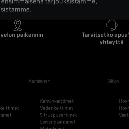
edä ensimmäisenä tarjouksistamme,
tisistamme.
lvelun paikannin
Tarvitsetko apua
yhteyttä
Aamiainen
Silitys
Kahvinkeittimet
Höyr
äkeittimet
Vedenkeittimet
Höyr
ttimet
Sitruspusertimet
Vaat
Leivänpaahtimet
Mehulingot