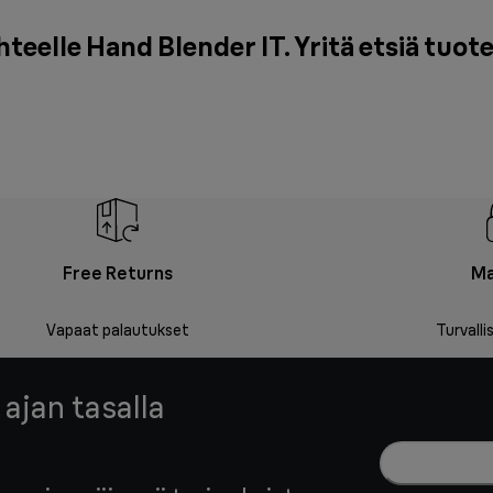
elle Hand Blender IT. Yritä etsiä tuote
Free Returns
Ma
Vapaat palautukset
Turvall
 ajan tasalla