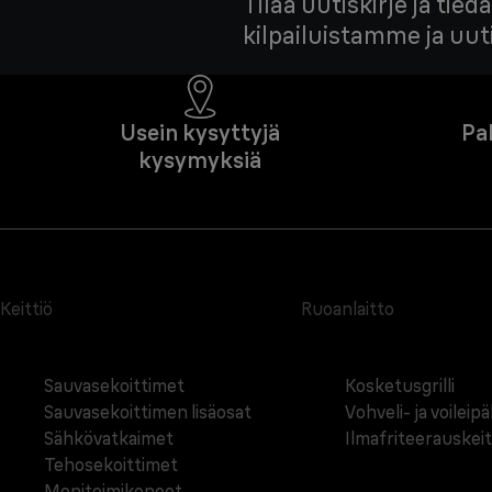
Tilaa uutiskirje ja ti
kilpailuistamme ja uu
Usein kysyttyjä
Pa
kysymyksiä
Keittiö
Ruoanlaitto
Sauvasekoittimet
Kosketusgrilli
Sauvasekoittimen lisäosat
Vohveli- ja voileip
Sähkövatkaimet
Ilmafriteerauskei
Tehosekoittimet
Monitoimikoneet