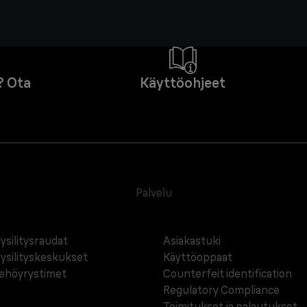
? Ota
Käyttöohjeet
Palvelu
ysilitysraudat
Asiakastuki
ysilityskeskukset
Käyttöoppaat
ehöyrystimet
Counterfeit identification
Regulatory Compliance
Toimitukset ja palautukset