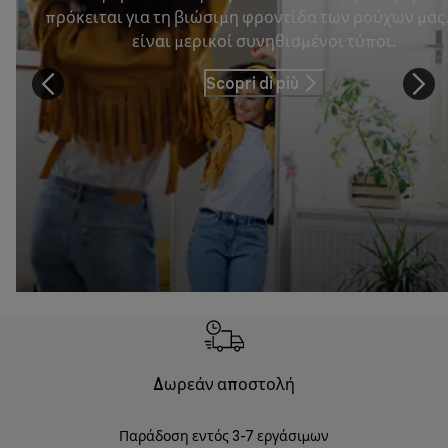
πρόκειται για τη βιώσιμη φροντίδα των ρούχων μας
είναι μερικοί συνηθισμένοι τύποι.
Scopri di più
Δωρεάν αποστολή
Δωρε
Παράδοση εντός 3-7 εργάσιμων
Επιστροφές 