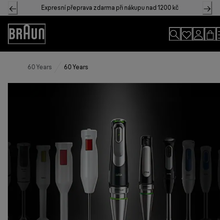
Skip
Expresní přeprava zdarma při nákupu nad 1200 kč
to
Content
Accessibility
Statement
60 Years
60 Years