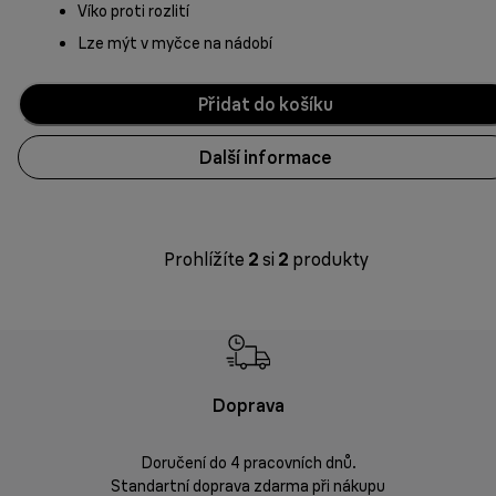
Víko proti rozlití
Lze mýt v myčce na nádobí
Přidat do košíku
Další informace
Prohlížíte
2
si
2
produkty
Doprava
Doprava 
Doručení do 4 pracovních dnů.
Standartní doprava zdarma při nákupu
Vrácení zbož