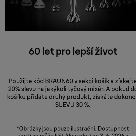
60 let pro lepší život
Použijte kód BRAUN60 v sekci košík a získejt
20% slevu na jakýkoli tyčový mixér. A pokud d
košíku přidáte druhý produkt, získáte dokonc
SLEVU 30 %.
*Obrázky jsou pouze ilustrační. Dostupnost
zboží se může lišit Akce platí do 3. 6. 2026 a