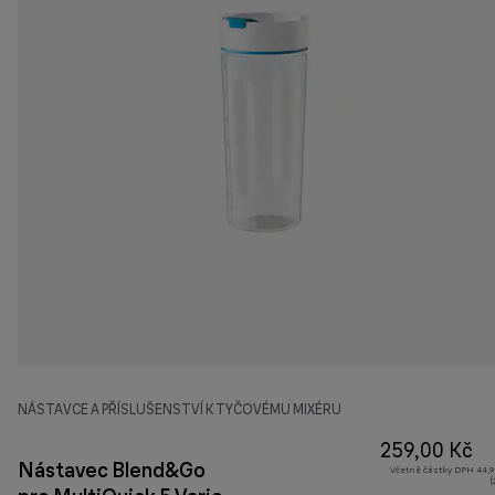
NÁSTAVCE A PŘÍSLUŠENSTVÍ K TYČOVÉMU MIXÉRU
259,00 Kč
Nástavec Blend&Go
Včetně částky DPH 44,9
(