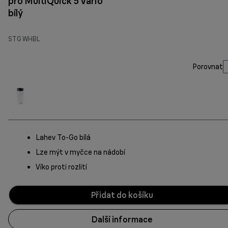
pro MultiQuick 5 Vario Fit
bílý
STG WHBL
Porovnat
Lahev To-Go bílá
Lze mýt v myčce na nádobí
Víko proti rozlití
Přidat do košíku
Další informace