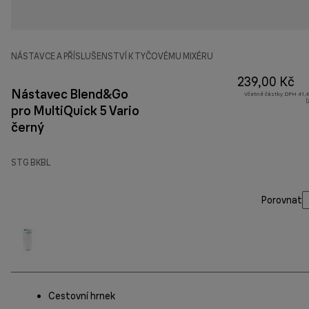
NÁSTAVCE A PŘÍSLUŠENSTVÍ K TYČOVÉMU MIXÉRU
239,00 Kč
Nástavec Blend&Go
Včetně částky DPH 41,4
(
pro MultiQuick 5 Vario Fit
černý
STG BKBL
Porovnat
Cestovní hrnek